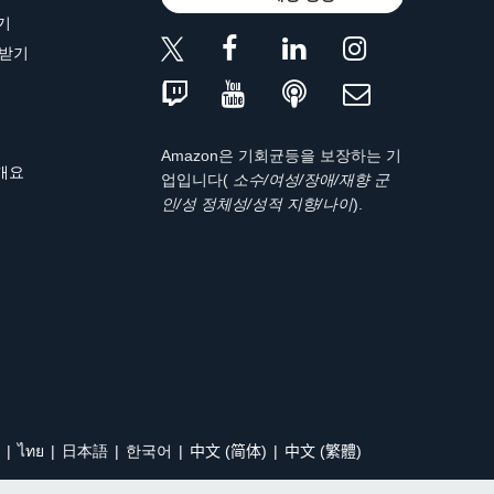
기
 받기
Amazon은 기회균등을 보장하는 기
 개요
업입니다(
소수/여성/장애/재향 군
인/성 정체성/성적 지향/나이
).
ไทย
日本語
한국어
中文 (简体)
中文 (繁體)