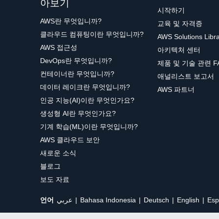
아보기
시작하기
AWS란 무엇입니까?
교육 및 자격증
클라우드 컴퓨팅이란 무엇입니까?
AWS Solutions Libr
AWS 접근성
아키텍처 센터
DevOps란 무엇입니까?
제품 및 기술 관련 F
컨테이너란 무엇입니까?
애널리스트 보고서
데이터 레이크란 무엇입니까?
AWS 파트너
인공 지능(AI)이란 무엇인가요?
생성형 AI란 무엇인가요?
기계 학습(ML)이란 무엇입니까?
AWS 클라우드 보안
새로운 소식
블로그
보도 자료
언어
عربي
Bahasa Indonesia
Deutsch
English
Esp