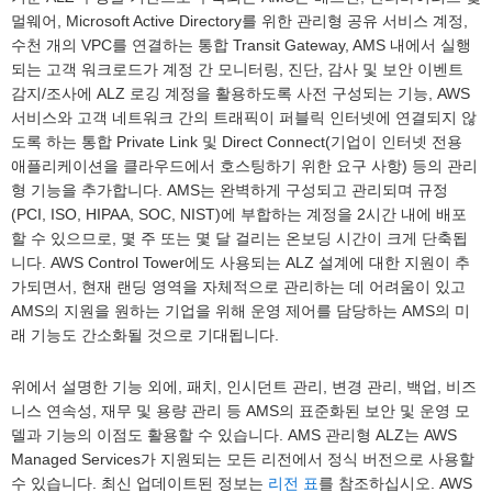
멀웨어, Microsoft Active Directory를 위한 관리형 공유 서비스 계정,
수천 개의 VPC를 연결하는 통합 Transit Gateway, AMS 내에서 실행
되는 고객 워크로드가 계정 간 모니터링, 진단, 감사 및 보안 이벤트
감지/조사에 ALZ 로깅 계정을 활용하도록 사전 구성되는 기능, AWS
서비스와 고객 네트워크 간의 트래픽이 퍼블릭 인터넷에 연결되지 않
도록 하는 통합 Private Link 및 Direct Connect(기업이 인터넷 전용
애플리케이션을 클라우드에서 호스팅하기 위한 요구 사항) 등의 관리
형 기능을 추가합니다. AMS는 완벽하게 구성되고 관리되며 규정
(PCI, ISO, HIPAA, SOC, NIST)에 부합하는 계정을 2시간 내에 배포
할 수 있으므로, 몇 주 또는 몇 달 걸리는 온보딩 시간이 크게 단축됩
니다. AWS Control Tower에도 사용되는 ALZ 설계에 대한 지원이 추
가되면서, 현재 랜딩 영역을 자체적으로 관리하는 데 어려움이 있고
AMS의 지원을 원하는 기업을 위해 운영 제어를 담당하는 AMS의 미
래 기능도 간소화될 것으로 기대됩니다.
위에서 설명한 기능 외에, 패치, 인시던트 관리, 변경 관리, 백업, 비즈
니스 연속성, 재무 및 용량 관리 등 AMS의 표준화된 보안 및 운영 모
델과 기능의 이점도 활용할 수 있습니다. AMS 관리형 ALZ는 AWS
Managed Services가 지원되는 모든 리전에서 정식 버전으로 사용할
수 있습니다. 최신 업데이트된 정보는
리전 표
를 참조하십시오. AWS