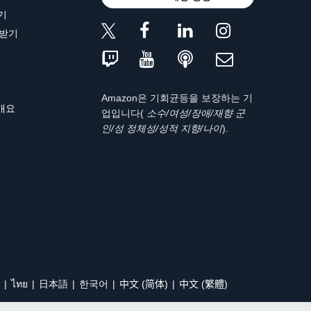
기
 받기
Amazon은 기회균등을 보장하는 기
 개요
업입니다(
소수/여성/장애/재향 군
인/성 정체성/성적 지향/나이
).
ไทย
日本語
한국어
中文 (简体)
中文 (繁體)