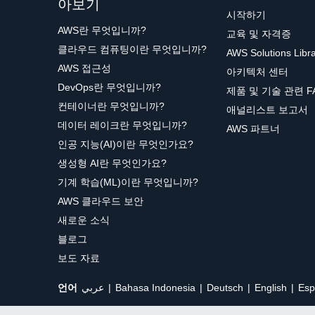
아보기
시작하기
AWS란 무엇입니까?
교육 및 자격증
클라우드 컴퓨팅이란 무엇입니까?
AWS Solutions Libr
AWS 접근성
아키텍처 센터
DevOps란 무엇입니까?
제품 및 기술 관련 F
컨테이너란 무엇입니까?
애널리스트 보고서
데이터 레이크란 무엇입니까?
AWS 파트너
인공 지능(AI)이란 무엇인가요?
생성형 AI란 무엇인가요?
기계 학습(ML)이란 무엇입니까?
AWS 클라우드 보안
새로운 소식
블로그
보도 자료
언어
عربي
Bahasa Indonesia
Deutsch
English
Esp