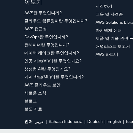
아보기
시작하기
AWS란 무엇입니까?
교육 및 자격증
클라우드 컴퓨팅이란 무엇입니까?
AWS Solutions Libr
AWS 접근성
아키텍처 센터
DevOps란 무엇입니까?
제품 및 기술 관련 F
컨테이너란 무엇입니까?
애널리스트 보고서
데이터 레이크란 무엇입니까?
AWS 파트너
인공 지능(AI)이란 무엇인가요?
생성형 AI란 무엇인가요?
기계 학습(ML)이란 무엇입니까?
AWS 클라우드 보안
새로운 소식
블로그
보도 자료
언어
عربي
Bahasa Indonesia
Deutsch
English
Esp