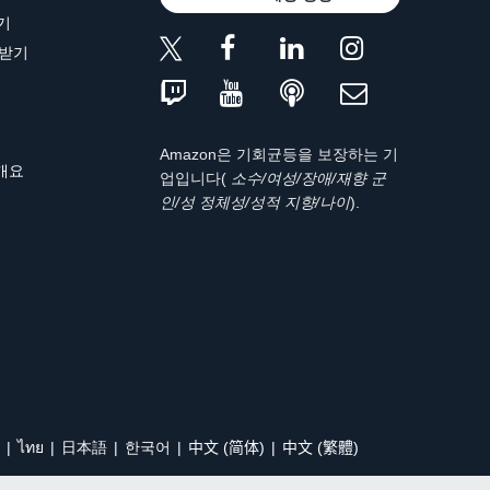
기
 받기
Amazon은 기회균등을 보장하는 기
 개요
업입니다(
소수/여성/장애/재향 군
인/성 정체성/성적 지향/나이
).
ไทย
日本語
한국어
中文 (简体)
中文 (繁體)