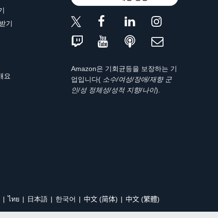
기
 받기
Amazon은 기회균등을 보장하는 기
 개요
업입니다(
소수/여성/장애/재향 군
인/성 정체성/성적 지향/나이
).
ไทย
日本語
한국어
中文 (简体)
中文 (繁體)