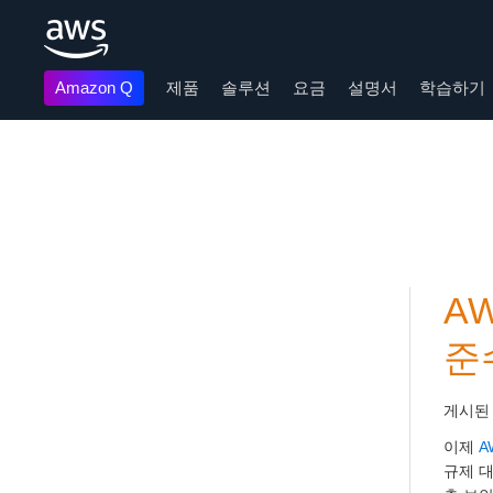
Amazon Q
제품
솔루션
요금
설명서
학습하기
메인 콘텐츠로 건너뛰기
AW
준
게시된
이제
A
규제 대