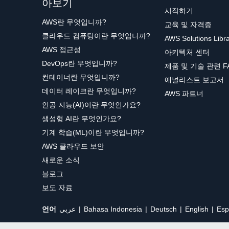
아보기
시작하기
AWS란 무엇입니까?
교육 및 자격증
클라우드 컴퓨팅이란 무엇입니까?
AWS Solutions Libr
AWS 접근성
아키텍처 센터
DevOps란 무엇입니까?
제품 및 기술 관련 F
컨테이너란 무엇입니까?
애널리스트 보고서
데이터 레이크란 무엇입니까?
AWS 파트너
인공 지능(AI)이란 무엇인가요?
생성형 AI란 무엇인가요?
기계 학습(ML)이란 무엇입니까?
AWS 클라우드 보안
새로운 소식
블로그
보도 자료
언어
عربي
Bahasa Indonesia
Deutsch
English
Esp