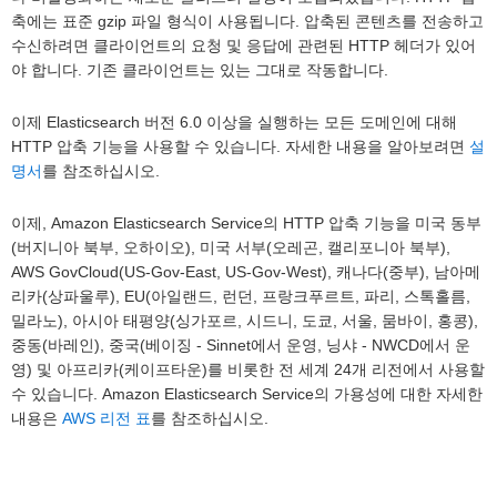
축에는 표준 gzip 파일 형식이 사용됩니다. 압축된 콘텐츠를 전송하고
수신하려면 클라이언트의 요청 및 응답에 관련된 HTTP 헤더가 있어
야 합니다. 기존 클라이언트는 있는 그대로 작동합니다.
이제 Elasticsearch 버전 6.0 이상을 실행하는 모든 도메인에 대해
HTTP 압축 기능을 사용할 수 있습니다. 자세한 내용을 알아보려면
설
명서
를 참조하십시오.
이제, Amazon Elasticsearch Service의 HTTP 압축 기능을 미국 동부
(버지니아 북부, 오하이오), 미국 서부(오레곤, 캘리포니아 북부),
AWS GovCloud(US-Gov-East, US-Gov-West), 캐나다(중부), 남아메
리카(상파울루), EU(아일랜드, 런던, 프랑크푸르트, 파리, 스톡홀름,
밀라노), 아시아 태평양(싱가포르, 시드니, 도쿄, 서울, 뭄바이, 홍콩),
중동(바레인), 중국(베이징 - Sinnet에서 운영, 닝샤 - NWCD에서 운
영) 및 아프리카(케이프타운)를 비롯한 전 세계 24개 리전에서 사용할
수 있습니다. Amazon Elasticsearch Service의 가용성에 대한 자세한
내용은
AWS 리전 표
를 참조하십시오.