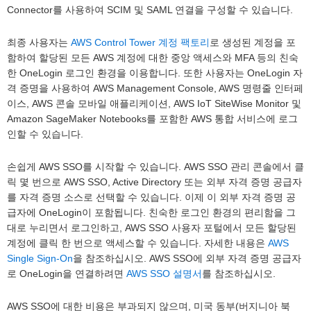
Connector를 사용하여 SCIM 및 SAML 연결을 구성할 수 있습니다.
최종 사용자는
AWS Control Tower 계정 팩토리
로 생성된 계정을 포
함하여 할당된 모든 AWS 계정에 대한 중앙 액세스와 MFA 등의 친숙
한 OneLogin 로그인 환경을 이용합니다. 또한 사용자는 OneLogin 자
격 증명을 사용하여 AWS Management Console, AWS 명령줄 인터페
이스, AWS 콘솔 모바일 애플리케이션, AWS IoT SiteWise Monitor 및
Amazon SageMaker Notebooks를 포함한 AWS 통합 서비스에 로그
인할 수 있습니다.
손쉽게 AWS SSO를 시작할 수 있습니다. AWS SSO 관리 콘솔에서 클
릭 몇 번으로 AWS SSO, Active Directory 또는 외부 자격 증명 공급자
를 자격 증명 소스로 선택할 수 있습니다. 이제 이 외부 자격 증명 공
급자에 OneLogin이 포함됩니다. 친숙한 로그인 환경의 편리함을 그
대로 누리면서 로그인하고, AWS SSO 사용자 포털에서 모든 할당된
계정에 클릭 한 번으로 액세스할 수 있습니다. 자세한 내용은
AWS
Single Sign-On
을 참조하십시오. AWS SSO에 외부 자격 증명 공급자
로 OneLogin을 연결하려면
AWS SSO 설명서
를 참조하십시오.
AWS SSO에 대한 비용은 부과되지 않으며, 미국 동부(버지니아 북