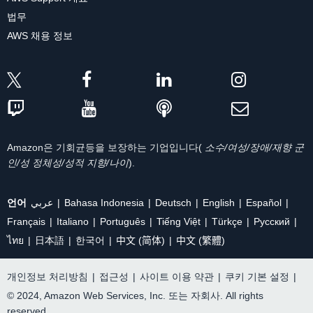
법무
AWS 채용 정보
Amazon은 기회균등을 보장하는 기업입니다(
소수/여성/장애/재향 군
인/성 정체성/성적 지향/나이
).
언어
عربي
Bahasa Indonesia
Deutsch
English
Español
Français
Italiano
Português
Tiếng Việt
Türkçe
Ρусский
ไทย
日本語
한국어
中文 (简体)
中文 (繁體)
개인정보 처리방침
|
접근성
|
사이트 이용 약관
|
쿠키 기본 설정
|
© 2024, Amazon Web Services, Inc. 또는 자회사. All rights
reserved.