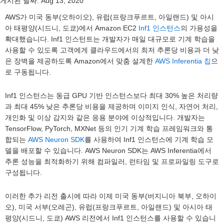
게시된 날짜:
Aug 13, 2020
AWS가 미국 동부(오하이오), 유럽(프랑크푸르트, 아일랜드) 및 아시
아 태평양(시드니, 도쿄)에서 Amazon EC2
Inf1 인스턴스
의 가용성을
확대했습니다. Inf1 인스턴트는 개발자가 매일 대규모로 기계 학습을
사용할 수 있도록 고객에게 클라우드에서의 최저 추론당 비용과 더 낮
은 장벽을 제공하도록 Amazon에서 맞춤 설계한
AWS Inferentia 칩
으
로 구동됩니다.
Inf1 인스턴스는 동급 GPU 기반 인스턴스보다 최대 30% 높은 처리량
과 최대 45% 낮은 추론당 비용을 제공하며 이미지 인식, 자연어 처리,
개인화 및 이상 감지와 같은 응용 분야에 이상적입니다. 개발자는
TensorFlow, PyTorch, MXNet 등의 인기 기계 학습 프레임워크와 통
합되는
AWS Neuron SDK
를 사용하여 Inf1 인스턴스에 기계 학습 모
델을 배포할 수 있습니다. AWS Neuron SDK는 AWS Inferentia에서
추론 성능을 최적화하기 위해 컴파일러, 런타임 및 프로파일링 도구로
구성됩니다.
이러한 추가 리전 출시에 따라 이제 미국 동부(버지니아 북부, 오하이
오), 미국 서부(오레곤), 유럽(프랑크푸르트, 아일랜드) 및 아시아 태
평양(시드니, 도쿄) AWS 리전에서 Inf1 인스턴스를 사용할 수 있습니