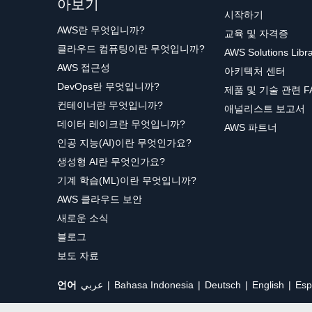
아보기
시작하기
AWS란 무엇입니까?
교육 및 자격증
클라우드 컴퓨팅이란 무엇입니까?
AWS Solutions Libr
AWS 접근성
아키텍처 센터
DevOps란 무엇입니까?
제품 및 기술 관련 F
컨테이너란 무엇입니까?
애널리스트 보고서
데이터 레이크란 무엇입니까?
AWS 파트너
인공 지능(AI)이란 무엇인가요?
생성형 AI란 무엇인가요?
기계 학습(ML)이란 무엇입니까?
AWS 클라우드 보안
새로운 소식
블로그
보도 자료
언어
عربي
Bahasa Indonesia
Deutsch
English
Esp