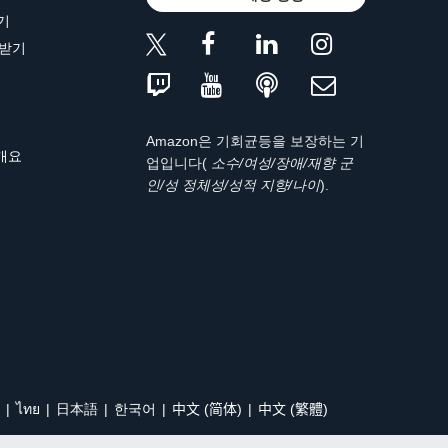
기
 받기
Amazon은 기회균등을 보장하는 기
 개요
업입니다(
소수/여성/장애/재향 군
인/성 정체성/성적 지향/나이
).
ไทย
日本語
한국어
中文 (简体)
中文 (繁體)