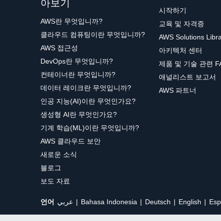
아보기
시작하기
AWS란 무엇입니까?
교육 및 자격증
클라우드 컴퓨팅이란 무엇입니까?
AWS Solutions Libr
AWS 접근성
아키텍처 센터
DevOps란 무엇입니까?
제품 및 기술 관련 F
컨테이너란 무엇입니까?
애널리스트 보고서
데이터 레이크란 무엇입니까?
AWS 파트너
인공 지능(AI)이란 무엇인가요?
생성형 AI란 무엇인가요?
기계 학습(ML)이란 무엇입니까?
AWS 클라우드 보안
새로운 소식
블로그
보도 자료
언어
عربي
Bahasa Indonesia
Deutsch
English
Esp