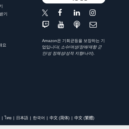
기
 받기
Amazon은 기회균등을 보장하는 기
 개요
업입니다(
소수/여성/장애/재향 군
인/성 정체성/성적 지향/나이
).
ไทย
日本語
한국어
中文 (简体)
中文 (繁體)