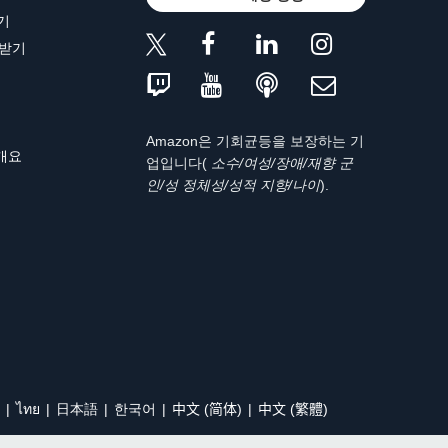
기
 받기
Amazon은 기회균등을 보장하는 기
 개요
업입니다(
소수/여성/장애/재향 군
인/성 정체성/성적 지향/나이
).
ไทย
日本語
한국어
中文 (简体)
中文 (繁體)