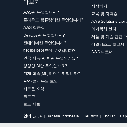
아보기
시작하기
AWS란 무엇입니까?
교육 및 자격증
클라우드 컴퓨팅이란 무엇입니까?
AWS Solutions Libr
AWS 접근성
아키텍처 센터
DevOps란 무엇입니까?
제품 및 기술 관련 F
컨테이너란 무엇입니까?
애널리스트 보고서
데이터 레이크란 무엇입니까?
AWS 파트너
인공 지능(AI)이란 무엇인가요?
생성형 AI란 무엇인가요?
기계 학습(ML)이란 무엇입니까?
AWS 클라우드 보안
새로운 소식
블로그
보도 자료
언어
عربي
Bahasa Indonesia
Deutsch
English
Esp