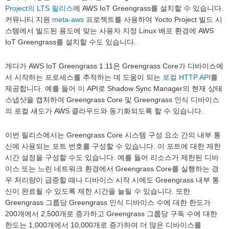
Project의 LTS 릴리스
에 AWS IoT Greengrass를 설치할 수 있습니다.
커뮤니티 지원
meta-aws
프로젝트를 사용하여 Yocto Project 빌드 시
스템에서 빌드된 용도에 맞는 사용자 지정 Linux 배포 환경에 AWS
IoT Greengrass를 설치할 수도 있습니다.
게다가 AWS IoT Greengrass 1.11은 Greengrass Core가 디바이스에
서 시작하는 프로세스를 추적하는 데 도움이 되는
로컬 HTTP API
를
제공합니다. 예를 들어 이 API로 Shadow Sync Manager의 현재 상태
스냅샷을 캡처하여 Greengrass Core 및 Greengrass 인식 디바이스
의 로컬 섀도가 AWS 클라우드와 동기화되도록 할 수 있습니다.
이번 릴리스에서는 Greengrass Core 시스템 구성 요소 간의 내부 통
신에 사용되는 포트 번호를 구성할 수 있습니다. 이 포트에 대한 제한
시간 설정을 구성할 수도 있습니다. 예를 들어 리소스가 제한된 디바
이스 또는 느린 네트워크 환경에서 Greengrass Core를 실행하는 경
우 처리량이 급증할 때나 디바이스 시작 시에도 Greengrass 내부 통
신이 완료될 수 있도록 제한 시간을 늘릴 수 있습니다. 또한
Greengrass 그룹당 Greengrass 인식 디바이스 수에 대한 한도가
200개에서 2,500개로 증가하고 Greengrass 그룹당 구독 수에 대한
한도는 1,000개에서 10,000개로 증가하여 더 많은 디바이스를