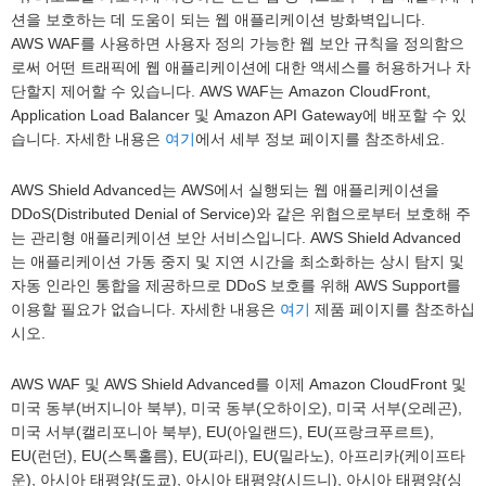
션을 보호하는 데 도움이 되는 웹 애플리케이션 방화벽입니다.
AWS WAF를 사용하면 사용자 정의 가능한 웹 보안 규칙을 정의함으
로써 어떤 트래픽에 웹 애플리케이션에 대한 액세스를 허용하거나 차
단할지 제어할 수 있습니다. AWS WAF는 Amazon CloudFront,
Application Load Balancer 및 Amazon API Gateway에 배포할 수 있
습니다. 자세한 내용은
여기
에서 세부 정보 페이지를 참조하세요.
AWS Shield Advanced는 AWS에서 실행되는 웹 애플리케이션을
DDoS(Distributed Denial of Service)와 같은 위협으로부터 보호해 주
는 관리형 애플리케이션 보안 서비스입니다. AWS Shield Advanced
는 애플리케이션 가동 중지 및 지연 시간을 최소화하는 상시 탐지 및
자동 인라인 통합을 제공하므로 DDoS 보호를 위해 AWS Support를
이용할 필요가 없습니다. 자세한 내용은
여기
제품 페이지를 참조하십
시오.
AWS WAF 및 AWS Shield Advanced를 이제 Amazon CloudFront 및
미국 동부(버지니아 북부), 미국 동부(오하이오), 미국 서부(오레곤),
미국 서부(캘리포니아 북부), EU(아일랜드), EU(프랑크푸르트),
EU(런던), EU(스톡홀름), EU(파리), EU(밀라노), 아프리카(케이프타
운), 아시아 태평양(도쿄), 아시아 태평양(시드니), 아시아 태평양(싱