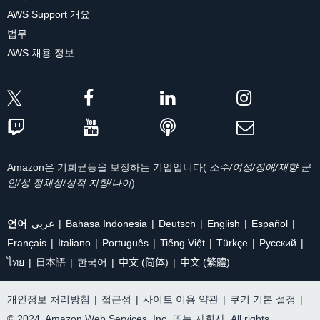
AWS Support 개요
법무
AWS 채용 정보
Amazon은 기회균등을 보장하는 기업입니다(
소수/여성/장애/재향 군
인/성 정체성/성적 지향/나이
).
언어
عربي
Bahasa Indonesia
Deutsch
English
Español
Français
Italiano
Português
Tiếng Việt
Türkçe
Ρусский
ไทย
日本語
한국어
中文 (简体)
中文 (繁體)
개인정보 처리방침
|
접근성
|
사이트 이용 약관
|
쿠키 기본 설정
|
© 2024, Amazon Web Services, Inc. 또는 자회사. All rights