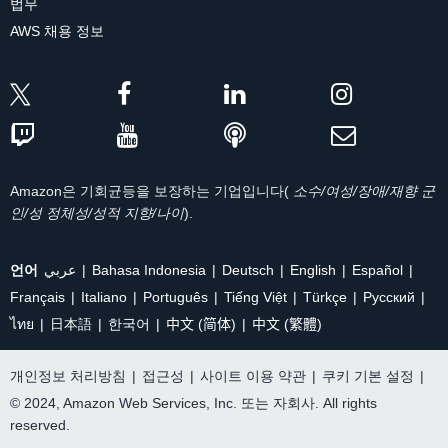
법무
AWS 채용 정보
Amazon은 기회균등을 보장하는 기업입니다(
소수/여성/장애/재향 군
인/성 정체성/성적 지향/나이
).
언어
عربي
Bahasa Indonesia
Deutsch
English
Español
Français
Italiano
Português
Tiếng Việt
Türkçe
Ρусский
ไทย
日本語
한국어
中文 (简体)
中文 (繁體)
개인정보 처리방침
|
접근성
|
사이트 이용 약관
|
쿠키 기본 설정
|
© 2024, Amazon Web Services, Inc. 또는 자회사. All rights
reserved.