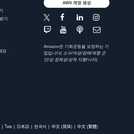
AWS 계정 생성
기
 받기
Amazon은 기회균등을 보장하는 기
 개요
업입니다(
소수/여성/장애/재향 군
인/성 정체성/성적 지향/나이
).
ไทย
日本語
한국어
中文 (简体)
中文 (繁體)