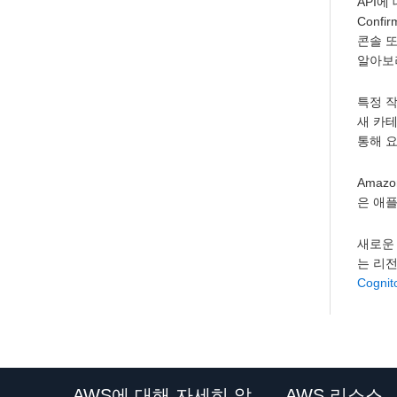
API에
Confi
콘솔 또
알아보
특정 작
새 카테
통해 요
Amaz
은 애
새로운 
는 리
Cogn
AWS에 대해 자세히 알
AWS 리소스