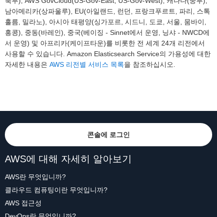
북부), AWS GovCloud(US-Gov-East, US-Gov-West), 캐나다(중부),
남아메리카(상파울루), EU(아일랜드, 런던, 프랑크푸르트, 파리, 스톡
홀름, 밀라노), 아시아 태평양(싱가포르, 시드니, 도쿄, 서울, 뭄바이,
홍콩), 중동(바레인), 중국(베이징 - Sinnet에서 운영, 닝샤 - NWCD에
서 운영) 및 아프리카(케이프타운)를 비롯한 전 세계 24개 리전에서
사용할 수 있습니다. Amazon Elasticsearch Service의 가용성에 대한
자세한 내용은
AWS 리전별 서비스 목록
을 참조하십시오.
콘솔에 로그인
AWS에 대해 자세히 알아보기
AWS란 무엇입니까?
클라우드 컴퓨팅이란 무엇입니까?
AWS 접근성
DevOps란 무엇입니까?