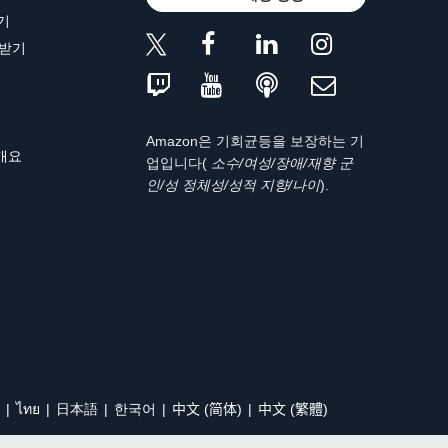
기
 받기
Amazon은 기회균등을 보장하는 기
 개요
업입니다(
소수/여성/장애/재향 군
인/성 정체성/성적 지향/나이
).
ไทย
日本語
한국어
中文 (简体)
中文 (繁體)