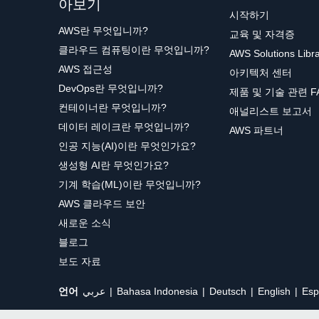
아보기
시작하기
AWS란 무엇입니까?
교육 및 자격증
클라우드 컴퓨팅이란 무엇입니까?
AWS Solutions Libr
AWS 접근성
아키텍처 센터
DevOps란 무엇입니까?
제품 및 기술 관련 F
컨테이너란 무엇입니까?
애널리스트 보고서
데이터 레이크란 무엇입니까?
AWS 파트너
인공 지능(AI)이란 무엇인가요?
생성형 AI란 무엇인가요?
기계 학습(ML)이란 무엇입니까?
AWS 클라우드 보안
새로운 소식
블로그
보도 자료
언어
عربي
Bahasa Indonesia
Deutsch
English
Esp