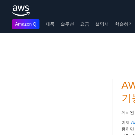
Amazon Q
제품
솔루션
요금
설명서
학습하기
메인 콘텐츠로 건너뛰기
AW
기
게시된
이제
A
용하