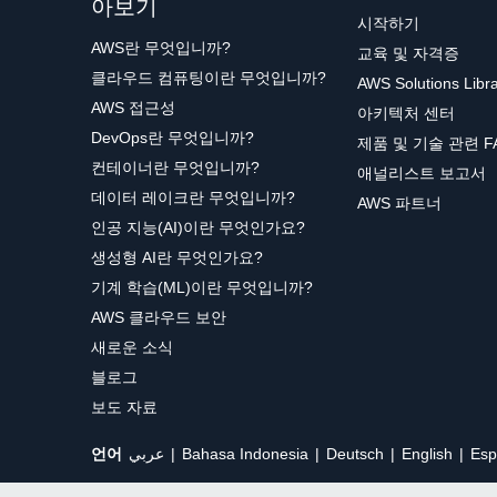
아보기
시작하기
AWS란 무엇입니까?
교육 및 자격증
클라우드 컴퓨팅이란 무엇입니까?
AWS Solutions Libr
AWS 접근성
아키텍처 센터
DevOps란 무엇입니까?
제품 및 기술 관련 F
컨테이너란 무엇입니까?
애널리스트 보고서
데이터 레이크란 무엇입니까?
AWS 파트너
인공 지능(AI)이란 무엇인가요?
생성형 AI란 무엇인가요?
기계 학습(ML)이란 무엇입니까?
AWS 클라우드 보안
새로운 소식
블로그
보도 자료
언어
عربي
Bahasa Indonesia
Deutsch
English
Esp