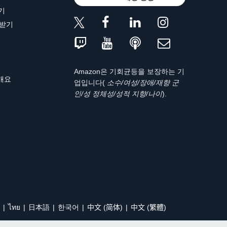
기
 받기
Amazon은 기회균등을 보장하는 기
 개요
업입니다(
소수/여성/장애/재향 군
인/성 정체성/성적 지향/나이
).
ไทย
日本語
한국어
中文 (简体)
中文 (繁體)