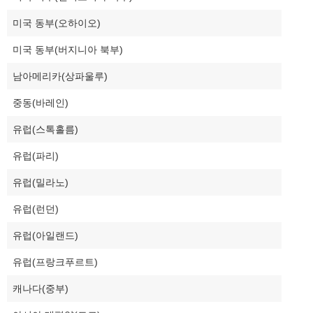
미국 동부(오하이오)
미국 동부(버지니아 북부)
남아메리카(상파울루)
중동(바레인)
유럽(스톡홀름)
유럽(파리)
유럽(밀라노)
유럽(런던)
유럽(아일랜드)
유럽(프랑크푸르트)
캐나다(중부)