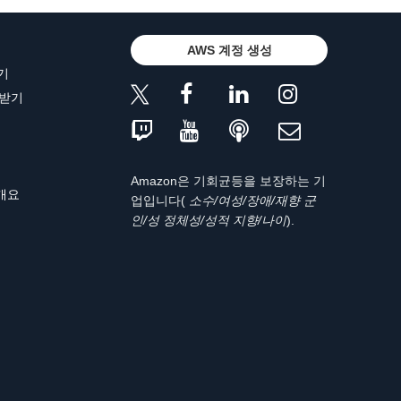
AWS 계정 생성
기
 받기
Amazon은 기회균등을 보장하는 기
 개요
업입니다(
소수/여성/장애/재향 군
인/성 정체성/성적 지향/나이
).