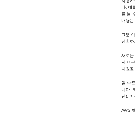
사용하면
다. 예
를 볼 
내용
그뿐 
정확하
새로운 O
지 여부
지원될 
열 수준 
니다. 
던), 
AWS