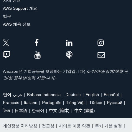
지식 센터
AWS Support 개요
법무
AWS 채용 정보
Amazon은 기회균등을 보장하는 기업입니다(
소수/여성/장애/재향 군
인/성 정체성/성적 지향/나이
).
언어
عربي
Bahasa Indonesia
Deutsch
English
Español
Français
Italiano
Português
Tiếng Việt
Türkçe
Ρусский
ไทย
日本語
한국어
中文 (简体)
中文 (繁體)
개인정보 처리방침
|
접근성
|
사이트 이용 약관
|
쿠키 기본 설정
|