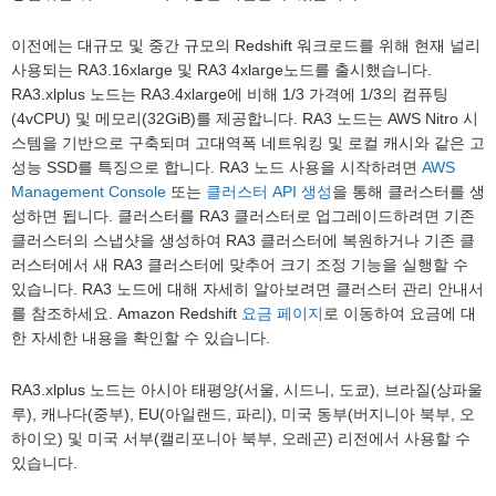
이전에는 대규모 및 중간 규모의 Redshift 워크로드를 위해 현재 널리
사용되는 RA3.16xlarge 및 RA3 4xlarge노드를 출시했습니다.
RA3.xlplus 노드는 RA3.4xlarge에 비해 1/3 가격에 1/3의 컴퓨팅
(4vCPU) 및 메모리(32GiB)를 제공합니다. RA3 노드는 AWS Nitro 시
스템을 기반으로 구축되며 고대역폭 네트워킹 및 로컬 캐시와 같은 고
성능 SSD를 특징으로 합니다. RA3 노드 사용을 시작하려면
AWS
Management Console
또는
클러스터 API 생성
을 통해 클러스터를 생
성하면 됩니다. 클러스터를 RA3 클러스터로 업그레이드하려면 기존
클러스터의 스냅샷을 생성하여 RA3 클러스터에 복원하거나 기존 클
러스터에서 새 RA3 클러스터에 맞추어 크기 조정 기능을 실행할 수
있습니다. RA3 노드에 대해 자세히 알아보려면 클러스터 관리 안내서
를 참조하세요. Amazon Redshift
요금 페이지
로 이동하여 요금에 대
한 자세한 내용을 확인할 수 있습니다.
RA3.xlplus 노드는 아시아 태평양(서울, 시드니, 도쿄), 브라질(상파울
루), 캐나다(중부), EU(아일랜드, 파리), 미국 동부(버지니아 북부, 오
하이오) 및 미국 서부(캘리포니아 북부, 오레곤) 리전에서 사용할 수
있습니다.