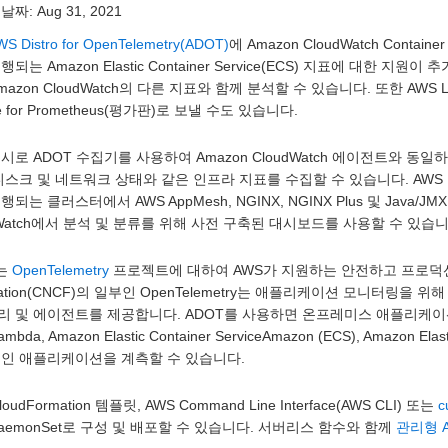
 날짜:
Aug 31, 2021
WS Distro for OpenTelemetry(ADOT)
에 Amazon CloudWatch Container
행되는 Amazon Elastic Container Service(ECS) 지표에 대
mazon CloudWatch의 다른 지표와 함께 분석할 수 있습니다. 또한 AWS
ce for Prometheus(평가판)로 보낼 수도 있습니다.
시로 ADOT 수집기를 사용하여 Amazon CloudWatch 에이전트와 동일하
디스크 및 네트워크 상태와 같은 인프라 지표를 수집할 수 있습니다. AWS Distro
행되는 클러스터에서 AWS AppMesh, NGINX, NGINX Plus 및 Java/
dWatch에서 분석 및 분류를 위해 사전 구축된 대시보드를 사용할 수 있습니
T는
OpenTelemetry
프로젝트에 대하여 AWS가 지원하는 안전하고 프로덕션 준비가
dation(CNCF)의 일부인 OpenTelemetry는 애플리케이션 모니터링을 
 및 에이전트를 제공합니다. ADOT를 사용하면 온프레미스 애플리케이션은 물론, Am
mbda, Amazon Elastic Container ServiceAmazon (ECS), Amazon Ela
중인 애플리케이션을 계측할 수 있습니다.
loudFormation 템플릿, AWS Command Line Interface(AWS CLI) 또는
c
aemonSet로 구성 및 배포할 수 있습니다. 서버리스 함수와 함께
관리형 A