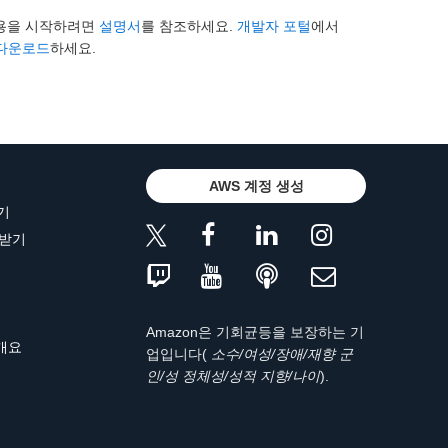
T 사용을 시작하려면
설명서
를 참조하세요.
개발자 포털
에서
다운로드
하세요.
AWS 계정 생성
기
 받기
Amazon은 기회균등을 보장하는 기
 개요
업입니다(
소수/여성/장애/재향 군
인/성 정체성/성적 지향/나이
).