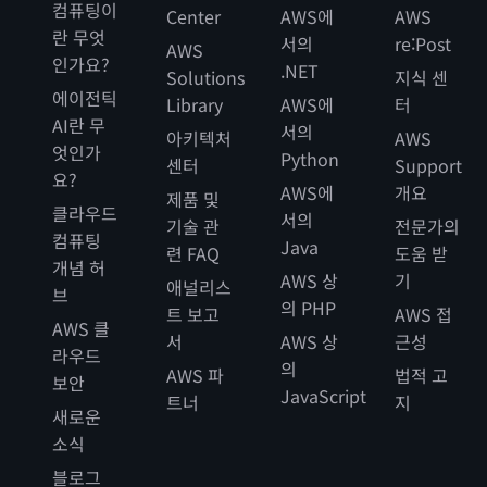
컴퓨팅이
Center
AWS에
AWS
란 무엇
서의
re:Post
AWS
인가요?
.NET
Solutions
지식 센
에이전틱
Library
AWS에
터
AI란 무
서의
아키텍처
AWS
엇인가
Python
센터
Support
요?
AWS에
개요
제품 및
클라우드
서의
기술 관
전문가의
컴퓨팅
Java
련 FAQ
도움 받
개념 허
AWS 상
기
애널리스
브
의 PHP
트 보고
AWS 접
AWS 클
서
AWS 상
근성
라우드
의
AWS 파
법적 고
보안
JavaScript
트너
지
새로운
소식
블로그