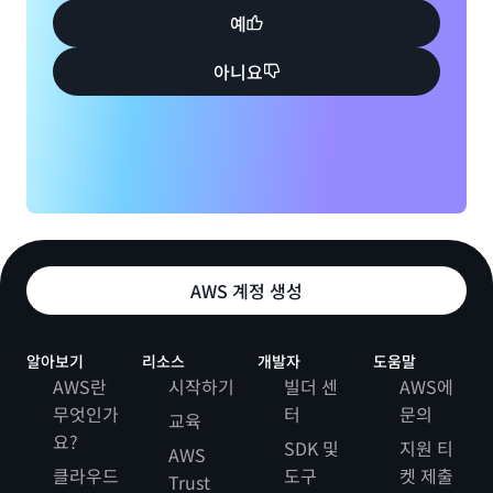
예
아니요
AWS 계정 생성
알아보기
리소스
개발자
도움말
AWS란
시작하기
빌더 센
AWS에
무엇인가
터
문의
교육
요?
SDK 및
지원 티
AWS
클라우드
도구
켓 제출
Trust