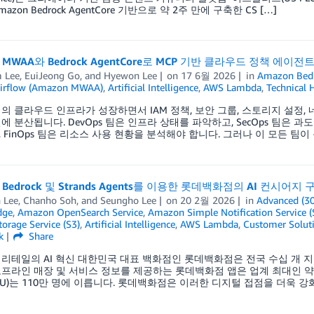
azon Bedrock AgentCore 기반으로 약 2주 만에 구축한 CS […]
n MWAA와 Bedrock AgentCore로 MCP 기반 클라우드 정책 에이
 Lee
,
EuiJeong Go
, and
Hyewon Lee
on
17 6월 2026
in
Amazon Bedr
Airflow (Amazon MWAA)
,
Artificial Intelligence
,
AWS Lambda
,
Technical 
의 클라우드 인프라가 성장하면서 IAM 정책, 보안 그룹, 스토리지 설정,
에 분산됩니다. DevOps 팀은 인프라 상태를 파악하고, SecOps 팀은 과도
 FinOps 팀은 리소스 사용 현황을 분석해야 합니다. 그러나 이 모든 팀이
n Bedrock 및 Strands Agents를 이용한 롯데백화점의 AI 컨시어지
 Lee
,
Chanho Soh
, and
Seungho Lee
on
20 2월 2026
in
Advanced (3
dge
,
Amazon OpenSearch Service
,
Amazon Simple Notification Service 
orage Service (S3)
,
Artificial Intelligence
,
AWS Lambda
,
Customer Solut
k
Share
리테일의 AI 혁신 대한민국 대표 백화점인 롯데백화점은 전국 수십 개 
프라인 매장 및 서비스 정보를 제공하는 롯데백화점 앱은 업계 최대인 약 
AU)는 110만 명에 이릅니다. 롯데백화점은 이러한 디지털 접점을 더욱 강