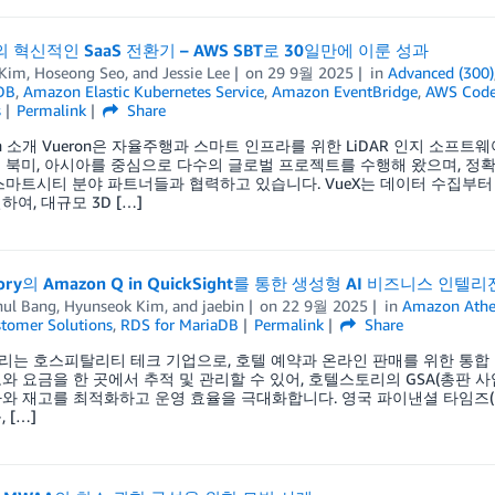
n의 혁신적인 SaaS 전환기 – AWS SBT로 30일만에 이룬 성과
 Kim
,
Hoseong Seo
, and
Jessie Lee
on
29 9월 2025
in
Advanced (300)
DB
,
Amazon Elastic Kubernetes Service
,
Amazon EventBridge
,
AWS Code
s
Permalink
Share
eron 소개 Vueron은 자율주행과 스마트 인프라를 위한 LiDAR 인지 소프트
n은 북미, 아시아를 중심으로 다수의 글로벌 프로젝트를 수행해 왔으며, 정확성, 
스마트시티 분야 파트너들과 협력하고 있습니다. VueX는 데이터 수집부터 
하여, 대규모 3D […]
Story의 Amazon Q in QuickSight를 통한 생성형 AI 비즈니스 
hul Bang
,
Hyunseok Kim
, and
jaebin
on
22 9월 2025
in
Amazon Ath
tomer Solutions
,
RDS for MariaDB
Permalink
Share
는 호스피탈리티 테크 기업으로, 호텔 예약과 온라인 판매를 위한 통합 
와 요금을 한 곳에서 추적 및 관리할 수 있어, 호텔스토리의 GSA(총판 사업)
와 재고를 최적화하고 운영 효율을 극대화합니다. 영국 파이낸셜 타임즈(FT
 […]