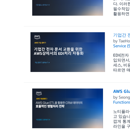
다. 이러
필수적입니다
활용하면 
기업간 
by
TaeHo
Service (
EDI(전
입되면서,
세스, 비
따르면 매
AWS G
by
Seong
Function
노티플라이
고 있습니
깝게 통계
라인을 구