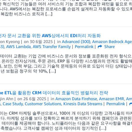
한 혁신적인 기능들은 여러 서비스의 기능 조합과 복잡한 패턴을 필요로 
. AWS에서는 복잡한 프로세스를 손쉽게 설계하고 자동화할 수 있도록 AWS Ste
복잡한 비즈니스 로직과 […]
전자 문서 교환을 위한 AWS상에서의 EDI처리 자동화
on Kyeong
on
30 6월 2025
in
Advanced (300)
,
Amazon Bedrock Age
S3)
,
AWS Lambda
,
AWS Transfer Family
Permalink
Share
자 데이터 교환)는 기업 간에 비즈니스 문서와 정보를 표준화된 전자 형식
 온라인 전자상거래, 주문 관리, ERP 등 다양한 시스템과의 연계도 활발
용, 보안, 인력 부담, 그리고 기술적 문제등의 이유로 도입이 더딘 상태입
년 보험금 청구의 약 10%, […]
lue ETL을 활용한 CRM 데이터의 효율적인 병렬처리 전략
jin Ahn
on
26 6월 2025
in
Amazon Data Firehose
,
Amazon EMR
,
Am
s
,
Case Study
,
Customer Solutions
,
Kinesis Data Streams
Permalink
는 CRM 마케팅 솔루션으로서, 100여 개 이상의 다양한 고객사들의 
다. 마케팅 성과를 보다 정확하고 빠르게 분석하기 위해 캠페인과 관련
 데이터를 제공해야 합니다. 노티플라이는 다음과 같은 요구사항을 해결하
축했습니다. 고객사별 캠페인 성과 데이터의 정기적인 […]