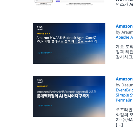
언스가 Am
Amazo
by
Areum
Apache 
개요 조직
정과 리전
감사하고,
Amazo
by
Daeun
EventBri
Simple St
Permalin
오프라인 
화점의 오
자 수(M
[…]