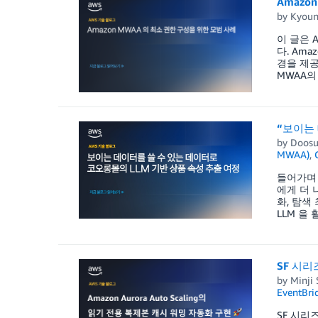
Amazo
by
Kyoun
이 글은 AW
다. Amaz
경을 제공
MWAA의 
“보이는 
by
Doosu
MWAA)
,
들어가며 
에게 더 
화, 탐색
LLM 을 
SF 시리즈
by
Minji
EventBri
SF 시리