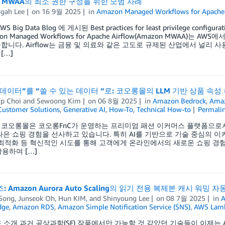
n MWAA의 최소 권한 구성을 위한 모범 사례
gah Lee
on
16 9월 2025
in
Amazon Managed Workflows for Apache
S Big Data Blog 에 게시된 Best practices for least privilege co
on Managed Workflows for Apache Airflow(Amazon MWAA)는
합니다. Airflow는 금융 및 의료와 같은 고도로 규제된 산업에서 널리 사
[…]
데이터”를 “쓸 수 있는 데이터 “로: 코오롱몰의 LLM 기반 상품 속성
p Choi
and
Sewoong Kim
on
06 8월 2025
in
Amazon Bedrock
,
Amaz
Customer Solutions
,
Generative AI
,
How-To
,
Technical How-to
Permali
코오롱몰은 코오롱FnC가 운영하는 프리미엄 패션 이커머스 플랫폼으로서
나은 쇼핑 경험을 선사하고 있습니다. 특히 AI를 기반으로 기술 중심의 이커
 최적화 등 혁신적인 시도를 통해 고객에게 온라인에서의 새로운 쇼핑 경
활용하여 […]
: Amazon Aurora Auto Scaling의 읽기 전용 복제본 캐시 워밍 자
 Song
,
Junseok Oh
,
Hun KIM
, and
Shinyoung Lee
on
08 7월 2025
in
A
dge
,
Amazon RDS
,
Amazon Simple Notification Service (SNS)
,
AWS Lam
즈 소개 과거 공상과학(SF) 작품에서만 가능할 것 같았던 기술들이 이제는