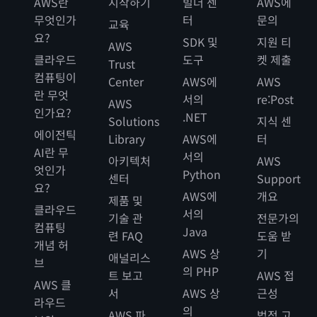
AWS란
시작하기
빌더 센
AWS에
무엇인가
터
문의
교육
요?
SDK 및
지원 티
AWS
클라우드
도구
켓 제출
Trust
컴퓨팅이
Center
AWS에
AWS
란 무엇
서의
re:Post
AWS
인가요?
.NET
Solutions
지식 센
에이전틱
Library
AWS에
터
AI란 무
서의
아키텍처
AWS
엇인가
Python
센터
Support
요?
AWS에
개요
제품 및
클라우드
서의
기술 관
전문가의
컴퓨팅
Java
련 FAQ
도움 받
개념 허
AWS 상
기
애널리스
브
의 PHP
트 보고
AWS 접
AWS 클
서
AWS 상
근성
라우드
의
AWS 파
법적 고