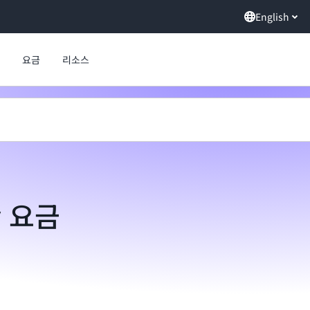
English
요금
리소스
y 요금