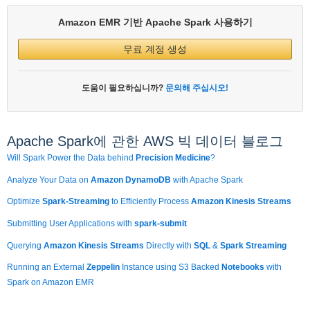
Amazon EMR 기반 Apache Spark 사용하기
무료 계정 생성
도움이 필요하십니까?
문의해 주십시오!
Apache Spark에 관한 AWS 빅 데이터 블로그
Will Spark Power the Data behind
Precision Medicine
?
Analyze Your Data on
Amazon DynamoDB
with Apache Spark
Optimize
Spark-Streaming
to Efficiently Process
Amazon Kinesis Streams
Submitting User Applications with
spark-submit
Querying
Amazon Kinesis Streams
Directly with
SQL
&
Spark Streaming
Running an External
Zeppelin
Instance using S3 Backed
Notebooks
with
Spark on Amazon EMR