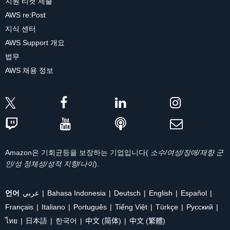
지원 티켓 제출
AWS re:Post
지식 센터
AWS Support 개요
법무
AWS 채용 정보
Amazon은 기회균등을 보장하는 기업입니다(
소수/여성/장애/재향 군
인/성 정체성/성적 지향/나이
).
언어
عربي
Bahasa Indonesia
Deutsch
English
Español
Français
Italiano
Português
Tiếng Việt
Türkçe
Ρусский
ไทย
日本語
한국어
中文 (简体)
中文 (繁體)