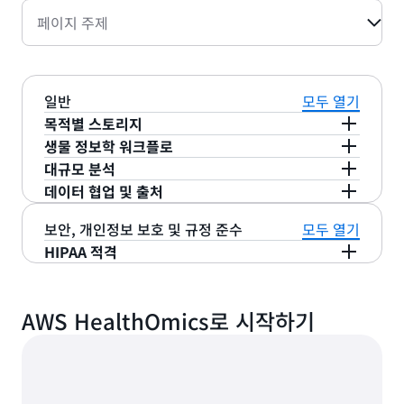
페이지 주제
일반
모두 열기
목적별 스토리지
AWS HealthOmics 스토리지는 FASTQ, BAM,
생물 정보학 워크플로
CRAM과 같은 생물 정보학 파일 형식과 호환되며 이
대규모 분석
AWS HealthOmics는 대규모로 생물 정보학 워크플
데이터를 효율적이고 저렴한 비용으로 저장, 검색, 공
AWS HealthOmics를 사용하면 (g)VCF, GFF3,
데이터 협업 및 출처
로를 실행하는 데 도움이 됩니다. Ready2Run 워크
유할 수 있습니다. 이러한 파일 형식은 시퀀스 저장소
TSV/CSV와 같은 유전체학 데이터 형식을 빠르게 수
AWS HealthOmics를 사용하면 연구자가 태그 지정,
플로를 선택하거나 자체 프라이빗 워크플로를 가져와
보안, 개인정보 보호 및 규정 준수
모두 열기
내에 읽기 세트 객체로 저장됩니다. 참조 유전체를
집하고 Apache Iceberg 테이블로 변환할 수 있습니
권한 설정, 공동 작업자와 데이터를 안전하게 공유하
기본 인프라를 관리할 필요 없이 생물학적 데이터를
HIPAA 적격
FASTA 형식으로 저장할 수도 있습니다. 데이터는 엄
다. Amazon Athena와 같은 분석 서비스를 통해 유
여 더 쉽게 협업할 수 있습니다. 그러므로 오믹스 데
처리할 수 있습니다.
AWS HealthOmics는 HIPAA 적격 서비스입니다.
격한 데이터 출처를 요구하는 워크로드를 지원하기
전체학 데이터에 액세스할 수 있습니다. 변형 데이터
이터를 FAIR(검색 가능, 액세스 가능, 상호 운용 가능,
속성 기반 제어를 적용하여 세분화된 데이터 액세스
위해 고유한 식별자가 있는 변경 불가능한 객체로 가
(개별 샘플의 데이터)와 주석 데이터(유전체에서의 위
재사용 가능)로 만드는 방법이 간소화됩니다. 도메인
Ready2Run 워크플로는 Sentieon, Inc., NVIDIA 및
AWS HealthOmics로 시작하기
및 거버넌스를 정의할 수 있습니다. 포괄적인 로깅 및
져옵니다. 참조 및 읽기 세트 객체를 포함한 개별 데
치에 대한 알려진 정보)를 모두 변환할 수 있습니다.
별 메타데이터를 사용하면 AWS HealthOmics 데이
Element Biosciences와 같은 업계 최고의 서드 파
출처 캡처 기능을 기본 제공하므로 어떤 데이터에 누
이터 객체에 대한 액세스는 AWS Identity and
티 소프트웨어 회사에서 Broad Institute의 GATK
AWS Lake Formation을 사용하여 분석 저장소에
터 저장소를 다른 오믹스 및 의료 데이터와 연결하여
가, 언제 액세스했는지 알 수 있습니다.
모범 사례 워크플로 및 단백질 구조 예측을 위한
Access Management(IAM)를 통해 태그 및 속성 기
대한 액세스를 제어할 수 있으므로 세분화된 액세스
다중 오믹 및 다중 모드 분석을 용이하게 만들 수 있
AlphaFold와 같은 일반적인 오픈 소스 파이프라인
반 액세스 제어를 사용하여 제어할 수 있습니다. 장기
제어를 구현하면서 다양한 데이터 소스에서 더 간편
습니다. 데이터 출처를 위해 AWS HealthOmics는