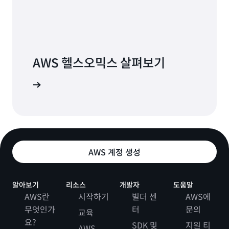
AWS 헬스오믹스 살펴보기
FAQ 읽기
AWS 계정 생성
알아보기
리소스
개발자
도움말
AWS란
시작하기
빌더 센
AWS에
무엇인가
터
문의
교육
요?
SDK 및
지원 티
AWS