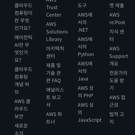
클라우드
도구
켓 제출
Trust
컴퓨팅이
Center
AWS에
AWS
란 무엇
서의
re:Post
AWS
인가요?
.NET
Solutions
지식 센
에이전틱
Library
AWS에
터
AI란 무
서의
아키텍처
AWS
엇인가
Python
센터
Support
요?
AWS에
개요
제품 및
클라우드
서의
기술 관
전문가의
컴퓨팅
Java
련 FAQ
도움 받
개념 허
AWS 상
기
애널리스
브
의 PHP
트 보고
AWS 접
AWS 클
서
AWS 상
근성
라우드
의
AWS 파
법적 고
보안
JavaScript
트너
지
새로운
소식