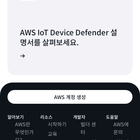
AWS IoT Device Defender 설
명서를 살펴보세요.
 알아보기
AWS 계정 생성
알아보기
리소스
개발자
도움말
AWS란
시작하기
빌더 센
AWS에
무엇인가
터
문의
교육
요?