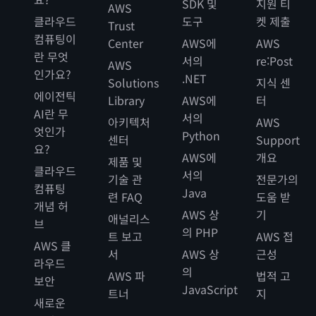
SDK 및
지원 티
AWS
클라우드
도구
켓 제출
Trust
컴퓨팅이
Center
AWS에
AWS
란 무엇
서의
re:Post
AWS
인가요?
.NET
Solutions
지식 센
에이전틱
Library
AWS에
터
AI란 무
서의
아키텍처
AWS
엇인가
Python
센터
Support
요?
AWS에
개요
제품 및
클라우드
서의
기술 관
전문가의
컴퓨팅
Java
련 FAQ
도움 받
개념 허
AWS 상
기
애널리스
브
의 PHP
트 보고
AWS 접
AWS 클
서
AWS 상
근성
라우드
의
AWS 파
법적 고
보안
JavaScript
트너
지
새로운