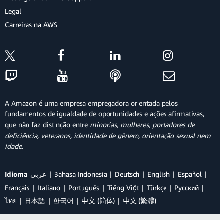
Legal
Carreiras na AWS
A Amazon é uma empresa empregadora orientada pelos
fundamentos de igualdade de oportunidades e ações afirmativas,
que não faz distinção entre
minorias, mulheres, portadores de
deficiência, veteranos, identidade de gênero, orientação sexual nem
idade
.
Idioma
عربي
Bahasa Indonesia
Deutsch
English
Español
Français
Italiano
Português
Tiếng Việt
Türkçe
Ρусский
ไทย
日本語
한국어
中文 (简体)
中文 (繁體)