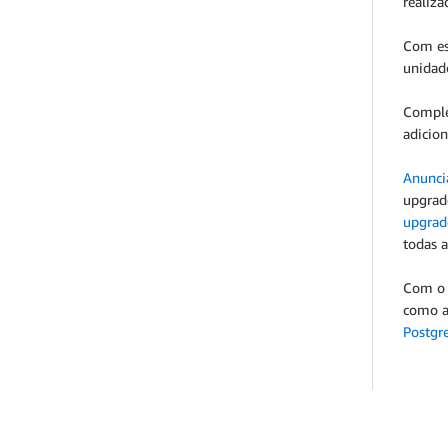
realiz
Com e
unidade
Compl
adicio
Anunci
upgrade
upgrade
todas a
Com o 
como a
Postgr