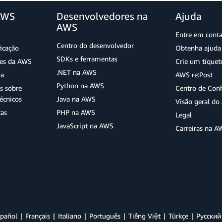
AWS
Desenvolvedores na
Ajuda
AWS
Entre em cont
Centro do desenvolvedor
ficação
Obtenha ajuda 
SDKs e ferramentas
ões da AWS
Crie um tíquet
.NET na AWS
ra
AWS re:Post
Python na AWS
s sobre
Centro de Con
écnicos
Java na AWS
Visão geral d
tas
PHP na AWS
Legal
JavaScript na AWS
Carreiras na A
pañol
Français
Italiano
Português
Tiếng Việt
Türkçe
Ρусский