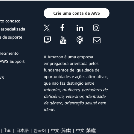
Crie uma conta da AWS
ato conosco
especializada
e de suporte
hecimento
A Amazon é uma empresa
o AWS Support
empregadora orientada pelos
fundamentos de igualdade de
oportunidades e ações afirmativas,
WS
que não faz distinção entre
minorias, mulheres, portadores de
deficiência, veteranos, identidade
de gênero, orientação sexual nem
idade
.
ไทย
日本語
한국어
中文 (简体)
中文 (繁體)