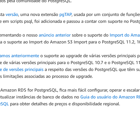
ados pela comunidade do PostgreSQL.
sta
versão
, uma nova extensão
pgTAP
, usada por um conjunto de funções
 em scripts psql, foi adicionada e passou a contar com suporte no Post
ementando o nosso
anúncio anterior
sobre o suporte do
Import do Ama
na o suporte ao Import do Amazon S3 Import para o PostgreSQL 11.2, 10.
amos anteriormente
o suporte ao upgrade de várias versões principais 
 de várias versões principais para o PostgreSQL 10.7 e o PostgreSQL 1
 de versões principais
a respeito das versões do PostgreSQL que têm s
s limitações associadas ao processo de upgrade.
Amazon RDS for PostgreSQL, fica mais fácil configurar, operar e escal
tualizar instâncias de banco de dados no
Guia do usuário do Amazon 
eSQL
para obter detalhes de preços e disponibilidade regional.