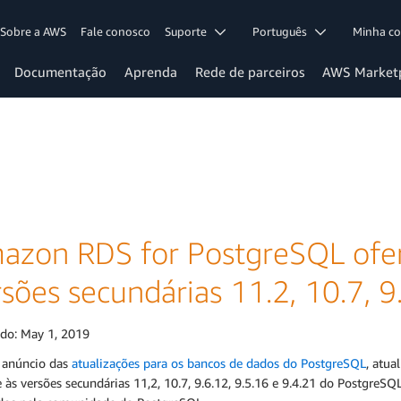
Sobre a AWS
Fale conosco
Suporte
Português
Minha c
Documentação
Aprenda
Rede de parceiros
AWS Market
azon RDS for PostgreSQL ofer
sões secundárias 11.2, 10.7, 9
ado:
May 1, 2019
 anúncio das
atualizações para os bancos de dados do PostgreSQL
, atu
 às versões secundárias 11,2, 10.7, 9.6.12, 9.5.16 e 9.4.21 do PostgreS