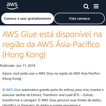
Pular para o conteúdo principal
Clique aqui para voltar à página inicial da Amazon Web Ser
Comece a usar gratuitamente
Fale conosco
AWS Glue está disponível na
região da AWS Ásia-Pacífico
(Hong Kong)
Publicado:
Jun 11, 2019
Agora, você pode usar o AWS Glue na região da AWS Ásia-Pacífico
(Hong Kong).
O
AWS Glue
automatiza grande parte do esforço para criar, manter e
executar tarefas de Extract, Transform and Load (ETL – Extrair,
transformar e carregar). O AWS Glue percorre suas fontes de dados,
identifica os formatos de dados e sugere esquemas e