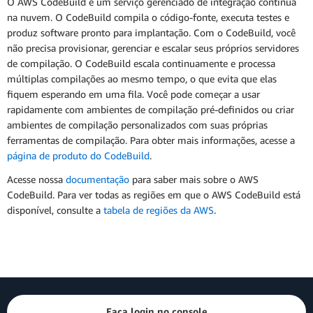
O AWS CodeBuild é um serviço gerenciado de integração contínua
na nuvem. O CodeBuild compila o código-fonte, executa testes e
produz software pronto para implantação. Com o CodeBuild, você
não precisa provisionar, gerenciar e escalar seus próprios servidores
de compilação. O CodeBuild escala continuamente e processa
múltiplas compilações ao mesmo tempo, o que evita que elas
fiquem esperando em uma fila. Você pode começar a usar
rapidamente com ambientes de compilação pré-definidos ou criar
ambientes de compilação personalizados com suas próprias
ferramentas de compilação. Para obter mais informações, acesse a
página de produto do CodeBuild
.
Acesse nossa
documentação
para saber mais sobre o AWS
CodeBuild. Para ver todas as regiões em que o AWS CodeBuild está
disponível, consulte a
tabela de regiões da AWS
.
Faça login no console