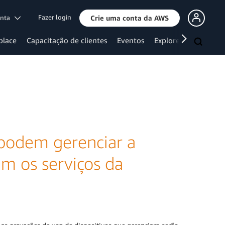
Fazer login
onta
Crie uma conta da AWS
place
Capacitação de clientes
Eventos
Explore mais
á podem gerenciar a
m os serviços da