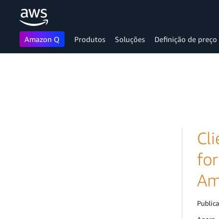
Amazon Q
Produtos
Soluções
Definição de preço
Pular para o conteúdo principal
Cli
fo
Am
Public