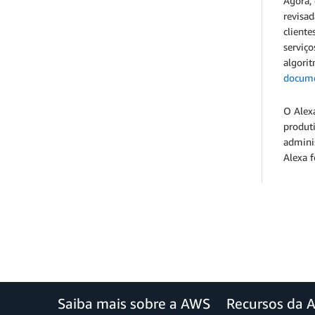
Agora, 
revisa
cliente
serviç
algorit
docum
O Alexa
produti
admini
Alexa f
Saiba mais sobre a AWS
Recursos da 