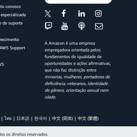
ato conosco
especializada
e de suporte
hecimento
A Amazon é uma empresa
o AWS Support
empregadora orientada pelos
fundamentos de igualdade de
oportunidades e ações afirmativas,
WS
que não faz distinção entre
minorias, mulheres, portadores de
deficiência, veteranos, identidade
de gênero, orientação sexual nem
idade
.
ไทย
日本語
한국어
中文 (简体)
中文 (繁體)
os os direitos reservados.