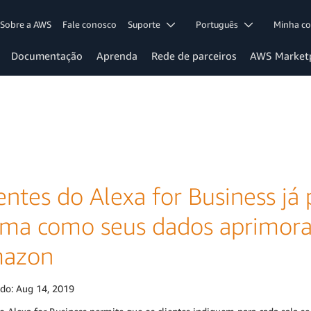
Sobre a AWS
Fale conosco
Suporte
Português
Minha c
Documentação
Aprenda
Rede de parceiros
AWS Market
entes do Alexa for Business j
rma como seus dados aprimora
azon
ado:
Aug 14, 2019