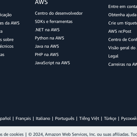
AWS
Entre em cont
Centro do desenvolvedor
ficação
Obtenha ajuda 
SDKs e ferramentas
ões da AWS
Crie um tíquet
.NET na AWS
ra
AWS re:Post
Python na AWS
s sobre
Centro de Con
écnicos
Java na AWS
Visão geral d
tas
PHP na AWS
Legal
JavaScript na AWS
Carreiras na A
pañol
Français
Italiano
Português
Tiếng Việt
Türkçe
Ρусский
as de cookies
|
© 2024, Amazon Web Services, Inc. ou suas afiliadas. Tod