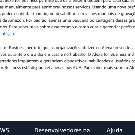
o Alexa for Business permite que os clientes indiquem para cada sala s
das manualmente para aprimorar nossos serviços. Usando uma nova prefer
s podem habilitar (padrão) ou desabilitar as revisões manuais de gravaç
os da Amazon. Por padrão, apenas uma pequena porcentagem dessas gra
mos. Para saber mais sobre esse recurso e como criar e gerenciar perfis 
entação
.
 for Business permite que as organizações utilizem o Alexa no seu loca
vos durante o dia a dia em casa e no trabalho. O Alexa for Business inc
stradores implantem e gerenciem dispositivos, habilidades e usuários c
or Business está disponível apenas nos EUA. Para saber mais sobre o Ale
AWS
Desenvolvedores na
Ajuda