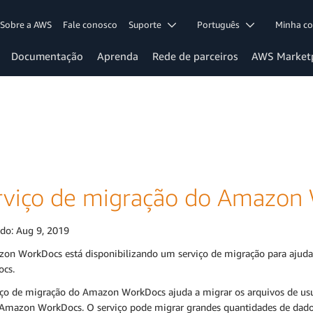
Sobre a AWS
Fale conosco
Suporte
Português
Minha c
Documentação
Aprenda
Rede de parceiros
AWS Market
rviço de migração do Amazon
ado:
Aug 9, 2019
on WorkDocs está disponibilizando um serviço de migração para ajuda
cs.
iço de migração do Amazon WorkDocs ajuda a migrar os arquivos de us
 Amazon WorkDocs. O serviço pode migrar grandes quantidades de dados