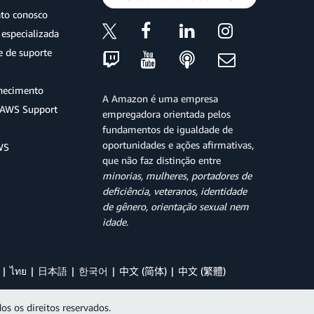
ato conosco
especializada
e de suporte
hecimento
A Amazon é uma empresa
o AWS Support
empregadora orientada pelos
fundamentos de igualdade de
oportunidades e ações afirmativas,
WS
que não faz distinção entre
minorias, mulheres, portadores de
deficiência, veteranos, identidade
de gênero, orientação sexual nem
idade
.
ไทย
日本語
한국어
中文 (简体)
中文 (繁體)
os os direitos reservados.