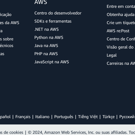
AWS
Entre em cont
Centro do desenvolvedor
ficação
Obtenha ajuda 
SDKs e ferramentas
ões da AWS
Crie um tíquet
.NET na AWS
ra
AWS re:Post
Python na AWS
s sobre
Centro de Con
écnicos
Java na AWS
Visão geral d
tas
PHP na AWS
Legal
JavaScript na AWS
Carreiras na A
pañol
Français
Italiano
Português
Tiếng Việt
Türkçe
Ρусский
as de cookies
|
© 2024, Amazon Web Services, Inc. ou suas afiliadas. Tod