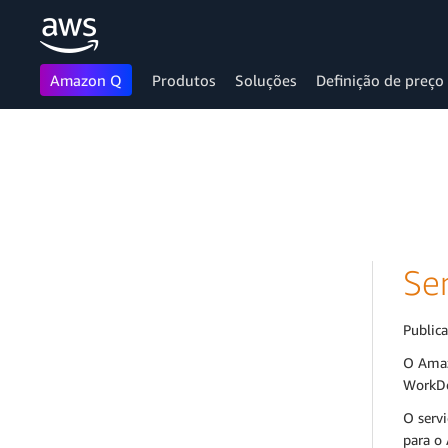
Amazon Q
Produtos
Soluções
Definição de preço
Pular para o conteúdo principal
Se
Public
O Amaz
WorkDo
O serv
para o