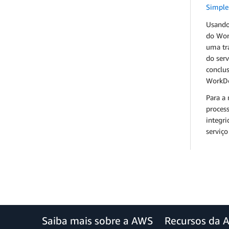
Simple 
Usando
do Wor
uma tra
do serv
conclu
WorkDo
Para a
process
integri
serviç
Saiba mais sobre a AWS
Recursos da 