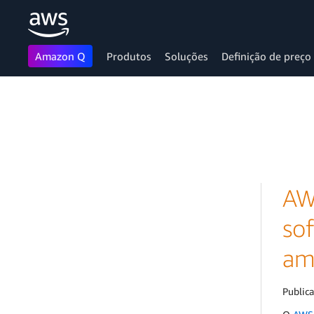
Amazon Q
Produtos
Soluções
Definição de preço
Pular para o conteúdo principal
AW
so
am
Public