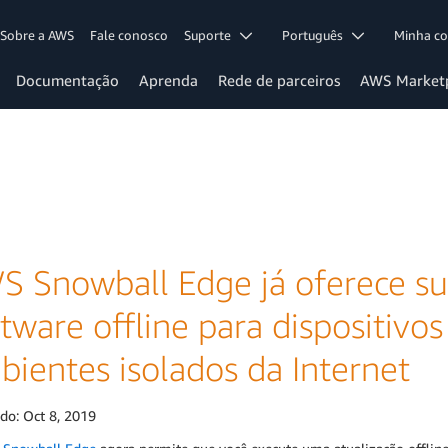
Sobre a AWS
Fale conosco
Suporte
Português
Minha c
Documentação
Aprenda
Rede de parceiros
AWS Market
S Snowball Edge já oferece su
ftware offline para dispositiv
bientes isolados da Internet
ado:
Oct 8, 2019