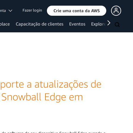
Fazer login
onta
Crie uma conta da AWS
place
Capacitação de clientes
Eventos
Explore mais
porte a atualizações de
os Snowball Edge em