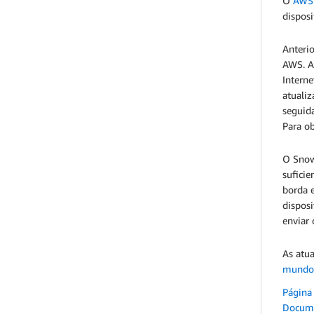
O
AWS 
disposi
Anterio
AWS. A
Interne
atuali
seguida
Para ob
O Snow
sufici
borda 
disposi
enviar
As atua
mundo
Página
Docume