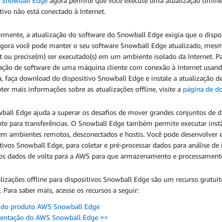
Snowball Edge
agora permite que você execute uma atualização offlin
tivo não está conectado à Internet.
rmente, a atualização do software do Snowball Edge exigia que o dispos
gora você pode manter o seu software Snowball Edge atualizado, mesmo 
t ou precise(m) ser executado(s) em um ambiente isolado da Internet. Pa
zação de software de uma máquina cliente com conexão à Internet usan
, faça download do dispositivo Snowball Edge e instale a atualização d
ter mais informações sobre as atualizações offline, visite a
página de d
ball Edge ajuda a superar os desafios de mover grandes conjuntos de 
ente para transferências. O Snowball Edge também permite executar ins
em ambientes remotos, desconectados e hostis. Você pode desenvolver e
tivos Snowball Edge, para coletar e pré-processar dados para análise d
 os dados de volta para a AWS para que armazenamento e processamento
lizações offline para dispositivos Snowball Edge são um recurso gratuit
. Para saber mais, acesse os recursos a seguir:
 do produto AWS Snowball Edge
ntação do AWS Snowball Edge >>