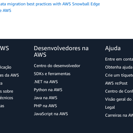
Data migration best practices with AWS Snowball Edge
le AWS
AWS
Desenvolvedores na
Ajuda
AWS
Entre em cont
Centro do desenvolvedor
ficação
Obtenha ajuda 
SDKs e ferramentas
ões da AWS
Crie um tíquet
.NET na AWS
ra
AWS re:Post
Python na AWS
s sobre
Centro de Con
écnicos
Java na AWS
Visão geral d
tas
PHP na AWS
Legal
JavaScript na AWS
Carreiras na A