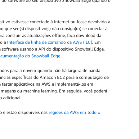
e do software do seu dispositivo Snowball Edge quando o
itivo estivesse conectado à Internet ou fosse devolvido à
que seu(s) dispositivo(s) não consiga(m) se conectar à
ra concluir as atualizações offline, faça download da
do a
Interface de linha de comando da AWS (ILC)
. Em
e software usando a API do dispositivo Snowball Edge.
ocumentação do Snowball Edge
.
dados para a nuvem quando não há largura de banda
tâncias específicas do Amazon EC2 para a computação de
 testar aplicativos na AWS e implementá-los em
e imagens ou machine learning. Em seguida, você poderá
 adicional.
o e estão disponíveis nas
regiões da AWS em todo o