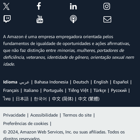
A Amazon é uma empresa empregadora orientada pelos
fundamentos de igualdade de oportunidades e ações afirmativas,
que não faz distinção entre
minorias, mulheres, portadores de
deficiência, veteranos, identidade de gênero, orientação sexual nem
idade
.
Idioma
عربي
Bahasa Indonesia
Deutsch
English
Español
Français
Italiano
Português
Tiếng Việt
Türkçe
Ρусский
ไทย
日本語
한국어
中文 (简体)
中文 (繁體)
Privacidade
|
Acessibilidade
|
Termos do site
|
Preferências de cookies
|
© 2024, Amazon Web Services, Inc. ou suas afiliadas. Todos os
direitos reservados.