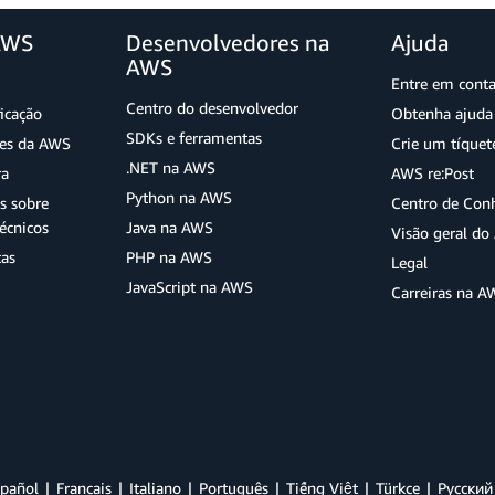
AWS
Desenvolvedores na
Ajuda
AWS
Entre em cont
Centro do desenvolvedor
ficação
Obtenha ajuda 
SDKs e ferramentas
ões da AWS
Crie um tíquet
.NET na AWS
ra
AWS re:Post
Python na AWS
s sobre
Centro de Con
écnicos
Java na AWS
Visão geral d
tas
PHP na AWS
Legal
JavaScript na AWS
Carreiras na A
pañol
Français
Italiano
Português
Tiếng Việt
Türkçe
Ρусский