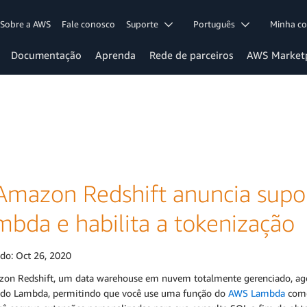
Sobre a AWS
Fale conosco
Suporte
Português
Minha c
Documentação
Aprenda
Rede de parceiros
AWS Market
Amazon Redshift anuncia supo
mbda e habilita a tokenização
ado:
Oct 26, 2020
on Redshift, um data warehouse em nuvem totalmente gerenciado, agora
 do Lambda, permitindo que você use uma função do
AWS Lambda
co