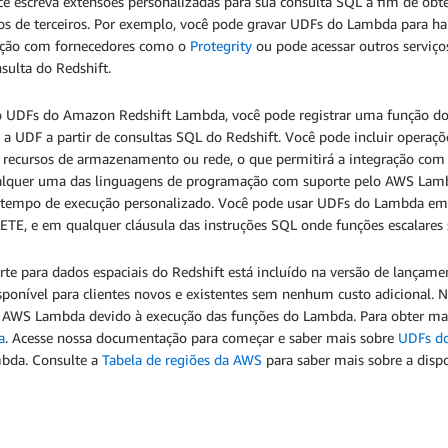
ê escreva extensões personalizadas para sua consulta SQL a fim de obt
os de terceiros. Por exemplo, você pode gravar UDFs do Lambda para hab
ação com fornecedores como o
Protegrity
ou pode acessar outros serv
sulta do Redshift.
 UDFs do Amazon Redshift Lambda, você pode registrar uma função d
r a UDF a partir de consultas SQL do Redshift. Você pode incluir oper
r recursos de armazenamento ou rede, o que permitirá a integração com
lquer uma das linguagens de programação com suporte pelo AWS Lambda
tempo de execução personalizado. Você pode usar UDFs do Lambda em
ETE, e em qualquer cláusula das instruções SQL onde funções escalares 
te para dados espaciais do Redshift está incluído na versão de lançame
sponível para clientes novos e existentes sem nenhum custo adicional. 
o AWS Lambda devido à execução das funções do Lambda. Para obter ma
a
. Acesse nossa documentação para começar e saber mais sobre
UDFs do
bda. Consulte a
Tabela de regiões da AWS
para saber mais sobre a disp