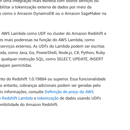
er uma integração mais estreita com outros serviços ou
ilitar a tokenização externa de dados por meio da
iços como o Amazon DynamoDB ou o Amazon SageMaker na
o AWS Lambda como UDF no cluster do Amazon Redshift e
ações mais poderosas na função do AWS Lambda, como
 serviços externos. As UDFs do Lambda podem ser escritas
, como Java, Go, PowerShell, Node.js, C#, Python, Ruby
 qualquer instrução SQL, como SELECT, UPDATE, INSERT
sejam permitidas.
nto do Redshift 1.0.19884 ou superior. Essa funcionalidade
No entanto, cobranças adicionais podem ser geradas pelo
is informações, consulte
Definição de preço do AWS
 Redshift Lambda
e
tokenização
de dados usando UDFs
onibilidade do Amazon Redshift.