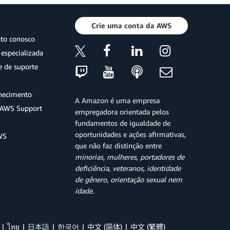
Crie uma conta da AWS
ato conosco
especializada
e de suporte
hecimento
A Amazon é uma empresa
o AWS Support
empregadora orientada pelos
fundamentos de igualdade de
oportunidades e ações afirmativas,
WS
que não faz distinção entre
minorias, mulheres, portadores de
deficiência, veteranos, identidade
de gênero, orientação sexual nem
idade
.
ไทย
日本語
한국어
中文 (简体)
中文 (繁體)