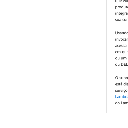
que voc
produt
integr
sua con
Usando
invoca
acessa
em qua
ou um 
ou DEL
O supor
está di
serviç
Lambd
do Lam