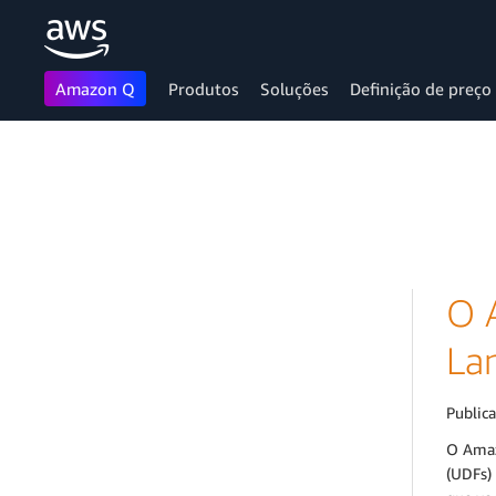
Amazon Q
Produtos
Soluções
Definição de preço
Pular para o conteúdo principal
O 
La
Public
O Amaz
(UDFs)