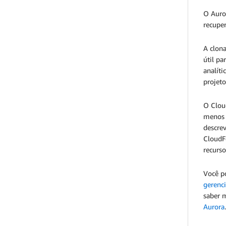
O Auror
recuper
A clon
útil pa
analíti
projet
O Clou
menos 
descre
CloudFo
recurs
Você p
gerenc
saber m
Aurora