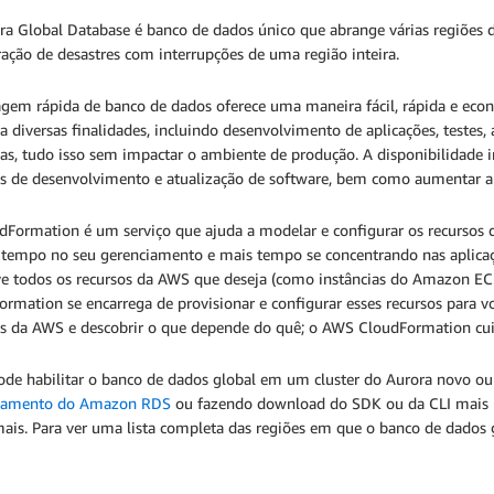
a Global Database é banco de dados único que abrange várias regiões da
ação de desastres com interrupções de uma região inteira.
agem rápida de banco de dados oferece uma maneira fácil, rápida e econ
ra diversas finalidades, incluindo desenvolvimento de aplicações, testes
cas, tudo isso sem impactar o ambiente de produção. A disponibilidade
os de desenvolvimento e atualização de software, bem como aumentar a 
dFormation é um serviço que ajuda a modelar e configurar os recursos
tempo no seu gerenciamento e mais tempo se concentrando nas aplica
ve todos os recursos da AWS que deseja (como instâncias do Amazon 
rmation se encarrega de provisionar e configurar esses recursos para vo
os da AWS e descobrir o que depende do quê; o AWS CloudFormation cui
ode habilitar o banco de dados global em um cluster do Aurora novo ou
iamento do Amazon RDS
ou fazendo download do SDK ou da CLI mais r
ais. Para ver uma lista completa das regiões em que o banco de dados g
.