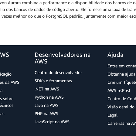
on Aurora combina a performance e a disponibilidade dos bancos de da
ia dos bancos de dados de código aberto. Ele fornece uma taxa de tran
ês vezes melhor do que o PostgreSQL padrão, juntamente com maior esca
AWS
Desenvolvedores na
Ajuda
AWS
Entre em cont
Centro do desenvolvedor
ficação
Obtenha ajuda 
SDKs e ferramentas
ões da AWS
Crie um tíquet
.NET na AWS
ra
AWS re:Post
Python na AWS
s sobre
Centro de Con
écnicos
Java na AWS
Visão geral d
tas
PHP na AWS
Legal
JavaScript na AWS
Carreiras na A