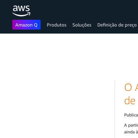
Amazon Q
Produtos
Soluções
Definição de preço
Pular para o conteúdo principal
O 
de
Public
A parti
ainda à