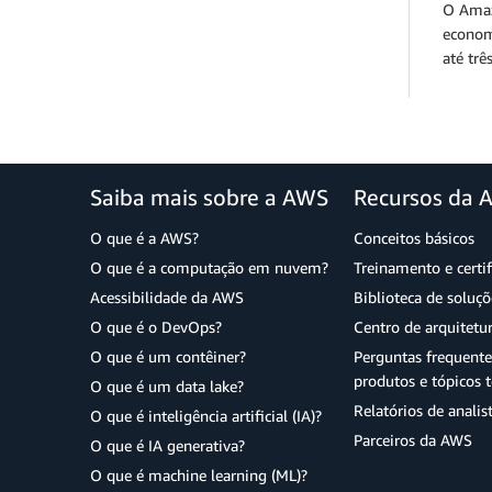
O Amaz
econom
até tr
Saiba mais sobre a AWS
Recursos da 
O que é a AWS?
Conceitos básicos
O que é a computação em nuvem?
Treinamento e certi
Acessibilidade da AWS
Biblioteca de soluç
O que é o DevOps?
Centro de arquitetu
O que é um contêiner?
Perguntas frequente
produtos e tópicos t
O que é um data lake?
Relatórios de analis
O que é inteligência artificial (IA)?
Parceiros da AWS
O que é IA generativa?
O que é machine learning (ML)?