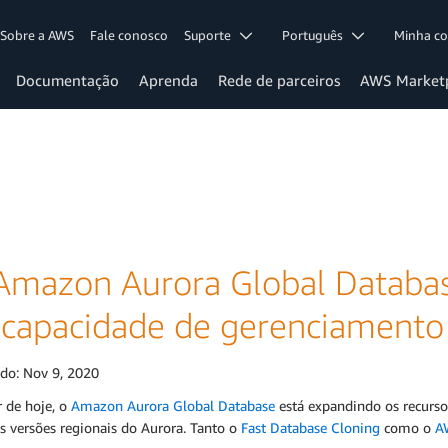
Sobre a AWS
Fale conosco
Suporte
Português
Minha c
Documentação
Aprenda
Rede de parceiros
AWS Market
Amazon Aurora Global Databas
 capacidade de gerenciamento
ado:
Nov 9, 2020
r de hoje, o
Amazon Aurora Global Database
está expandindo os recurso
s versões regionais do Aurora. Tanto o
Fast Database Cloning
como o
A