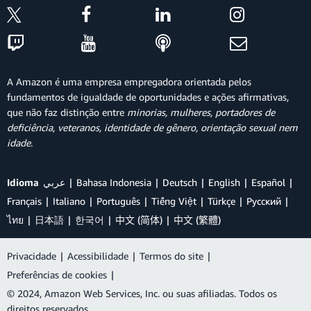
A Amazon é uma empresa empregadora orientada pelos
fundamentos de igualdade de oportunidades e ações afirmativas,
que não faz distinção entre
minorias, mulheres, portadores de
deficiência, veteranos, identidade de gênero, orientação sexual nem
idade
.
Idioma
عربي
Bahasa Indonesia
Deutsch
English
Español
Français
Italiano
Português
Tiếng Việt
Türkçe
Ρусский
ไทย
日本語
한국어
中文 (简体)
中文 (繁體)
Privacidade
|
Acessibilidade
|
Termos do site
|
Preferências de cookies
|
© 2024, Amazon Web Services, Inc. ou suas afiliadas. Todos os
direitos reservados.