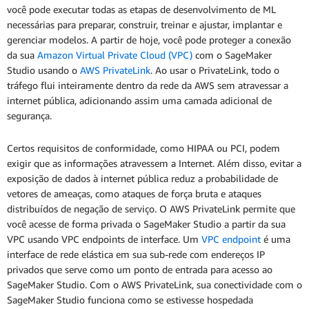
você pode executar todas as etapas de desenvolvimento de ML
necessárias para preparar, construir, treinar e ajustar, implantar e
gerenciar modelos. A partir de hoje, você pode proteger a conexão
da sua
Amazon Virtual Private Cloud (VPC)
com o SageMaker
Studio usando o
AWS PrivateLink
. Ao usar o PrivateLink, todo o
tráfego flui inteiramente dentro da rede da AWS sem atravessar a
internet pública, adicionando assim uma camada adicional de
segurança.
Certos requisitos de conformidade, como HIPAA ou PCI, podem
exigir que as informações atravessem a Internet. Além disso, evitar a
exposição de dados à internet pública reduz a probabilidade de
vetores de ameaças, como ataques de força bruta e ataques
distribuídos de negação de serviço. O AWS PrivateLink permite que
você acesse de forma privada o SageMaker Studio a partir da sua
VPC usando VPC endpoints de interface. Um
VPC endpoint
é uma
interface de rede elástica em sua sub-rede com endereços IP
privados que serve como um ponto de entrada para acesso ao
SageMaker Studio. Com o AWS PrivateLink, sua conectividade com o
SageMaker Studio funciona como se estivesse hospedada