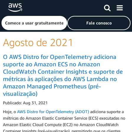
Pular para o conteúdo principal
Clique aqui para voltar à página inicial da Amazon Web Ser
Comece a usar gratuitamente
Fale conosco
Agosto de 2021
O AWS Distro for OpenTelemetry adiciona
suporte ao Amazon ECS no Amazon
CloudWatch Container Insights e suporte de
métricas às aplicações do AWS Lambda no
Amazon Managed Prometheus (pré-
visualização)
Publicado: Aug 31, 2021
Hoje, o
AWS Distro for OpenTelemetry (ADOT)
adiciona suporte a
métricas do Amazon Elastic Container Service (ECS) executadas no
Amazon Elastic Cloud Compute (EC2) no Amazon CloudWatch
Container Insights (pré-visualização), permitindo que os clientes