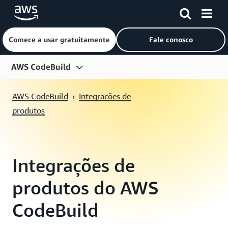
Comece a usar gratuitamente
Fale conosco
Pular para o conteúdo principal
AWS CodeBuild
Visão geral
AWS CodeBuild
›
Integrações de
Recursos
produtos
Preço
Conceitos básicos
Integrações de
Perguntas frequentes
produtos do AWS
Integrações de produtos
CodeBuild
Clientes