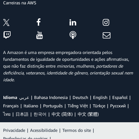
Carreiras na AWS
A Amazon é uma empresa empregadora orientada pelos
fundamentos de igualdade de oportunidades e ações afirmativas,
que não faz distinção entre
minorias, mulheres, portadores de
deficiência, veteranos, identidade de gênero, orientação sexual nem
idade
.
Idioma
عربي
Bahasa Indonesia
Deutsch
English
Español
Français
Italiano
Português
Tiếng Việt
Türkçe
Ρусский
ไทย
日本語
한국어
中文 (简体)
中文 (繁體)
Privacidade
|
Acessibilidade
|
Termos do site
|
Preferências de cookies
|