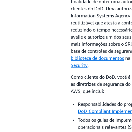
finalidade de obter uma auto
clientes do DoD. Uma autoriz
Information Systems Agency (
reutilizável que atesta a c
reduzindo o tempo necessári
avalie e autorize um dos seu
mais informações sobre o SRG
base de controles de segurança
biblioteca de documentos
na 
Security
.
Como cliente do DoD, você é
as diretrizes de segurança d
AWS, que inclui:
Responsabilidades do prop
DoD-Compliant Implement
Todos os guias de implem
operacionais relevantes (S