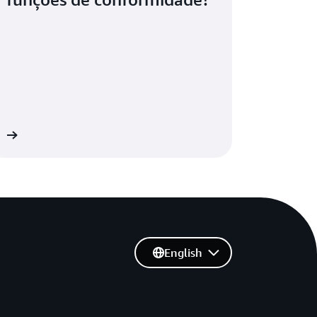
 »
English