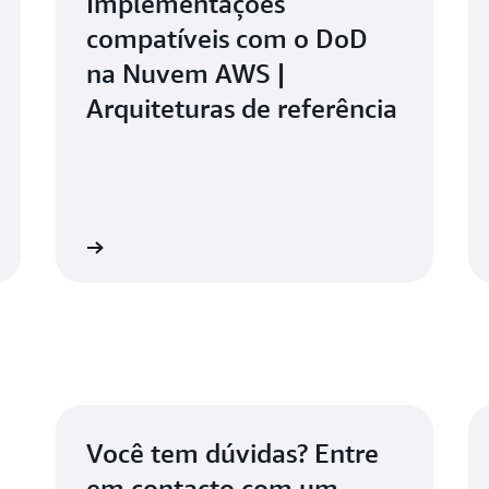
Implementações
compatíveis com o DoD
na Nuvem AWS |
Arquiteturas de referência
referência
Acelerador de Zona de Pouso na A
Você tem dúvidas? Entre
em contacto com um