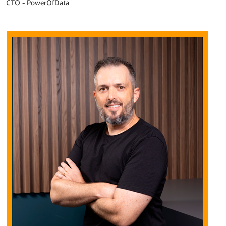
CTO - PowerOfData