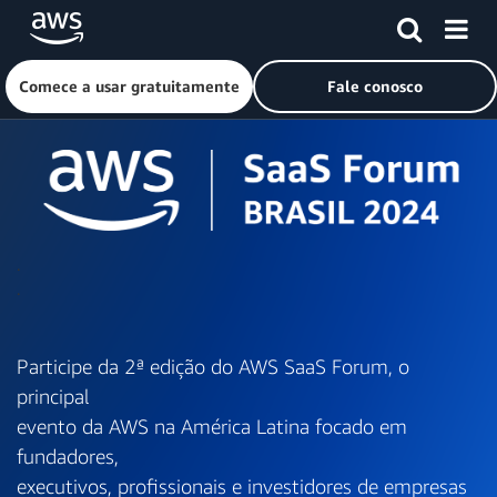
.
Pular para o conteúdo principal
.
Comece a usar gratuitamente
Fale conosco
.
.
Participe da 2ª edição do AWS SaaS Forum, o
principal
evento da AWS na América Latina focado em
fundadores,
executivos, profissionais e investidores de empresas