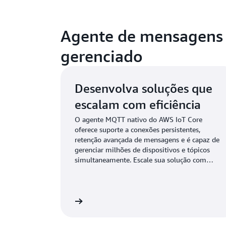
Agente de mensagens
gerenciado
Desenvolva soluções que
escalam com eficiência
O agente MQTT nativo do AWS IoT Core
oferece suporte a conexões persistentes,
retenção avançada de mensagens e é capaz de
gerenciar milhões de dispositivos e tópicos
simultaneamente. Escale sua solução com
facilidade ao processar trilhões de mensagens
enquanto reduz os custos de infraestrutura e
as despesas operacionais.
Saiba mais