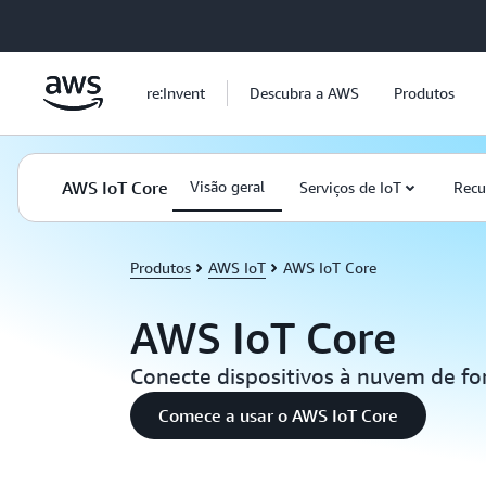
Pular para o conteúdo principal
re:Invent
Descubra a AWS
Produtos
AWS IoT Core
Visão geral
Serviços de IoT
Recu
Produtos
AWS IoT
AWS IoT Core
AWS IoT Core
Conecte dispositivos à nuvem de for
Comece a usar o AWS IoT Core