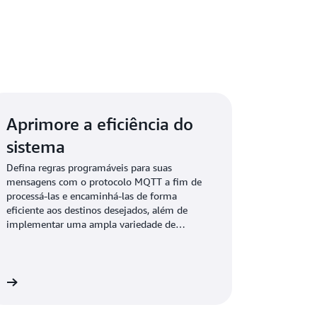
Aprimore a eficiência do
sistema
Defina regras programáveis para suas
mensagens com o protocolo MQTT a fim de
processá-las e encaminhá-las de forma
eficiente aos destinos desejados, além de
implementar uma ampla variedade de
recursos, como assinaturas compartilhadas,
propriedades de usuário, expiração de sessão e
muito mais, para aprimorar o gerenciamento
de mensagens em toda a sua frota.
is