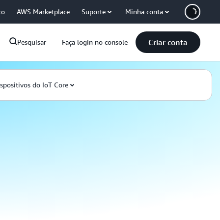
co
AWS Marketplace
Suporte
Minha conta
Criar conta
Pesquisar
Faça login no console
spositivos do IoT Core