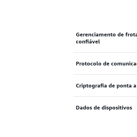
Gerenciamento de frota
confiável
Conecte, gerencie e escale s
Protocolo de comunica
confiável, sem a necessidad
Escolha o protocolo de com
Criptografia de ponta 
MQTT, HTTPS, MQTT em W
Proteja as conexões e os da
Dados de dispositivos
mútua e a criptografia de p
Filtre, transforme e aja de
tempo real, com base nas re