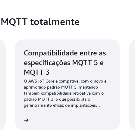
 MQTT totalmente
Compatibilidade entre as
especificações MQTT 5 e
MQTT 3
O AWS IoT Core é compatível com o novo e
aprimorado padrão MQTT 5, mantendo
também compatibilidade retroativa com o
padrão MQTT 3, o que possibilita o
gerenciamento eficaz de implantações
heterogêneas que envolvem diferentes
especificações de conectividade MQTT, ao
Saiba mais
Saiba ma
mesmo tempo em que incorpora melhorias
significativas de recursos em seus projetos.