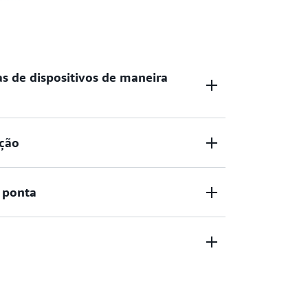
s de dispositivos de maneira
uas frotas de dispositivos de maneira fácil e
ção
e de provisionar ou gerenciar servidores.
unicação de sua preferência, incluindo
a ponta
SS e LoRaWAN.
dos de dispositivos com a autenticação
onta a ponta.
 acordo com os dados de dispositivos em
gras de negócios definidas.