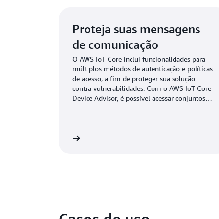
Proteja suas mensagens
de comunicação
O AWS IoT Core inclui funcionalidades para
múltiplos métodos de autenticação e políticas
de acesso, a fim de proteger sua solução
contra vulnerabilidades. Com o AWS IoT Core
Device Advisor, é possível acessar conjuntos
de testes desenvolvidos previamente para
validar a funcionalidade MQTT dos
dispositivos durante a etapa de
desenvolvimento, antes mesmo da integração
Saiba mais
com a nuvem.
Casos de uso