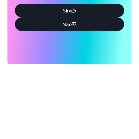
Sim
Não