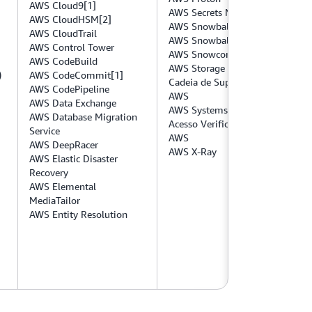
AWS Cloud9[1]
AWS Secrets Manager
AWS CloudHSM[2]
AWS Snowball
AWS CloudTrail
AWS Snowball Edge
AWS Control Tower
AWS Snowcone
AWS CodeBuild
AWS Storage Gateway
)
AWS CodeCommit[1]
Cadeia de Suprimentos
AWS CodePipeline
AWS
AWS Data Exchange
AWS Systems Manager
AWS Database Migration
Acesso Verificado pela
Service
AWS
AWS DeepRacer
AWS X-Ray
AWS Elastic Disaster
Recovery
AWS Elemental
MediaTailor
AWS Entity Resolution