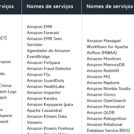
* Na região da AWS China (Pequim), operada pela Si
rviços
usar um XKS, seu material de chave nunca sai de se
Nomes de serviços
Nomes de serviços
Pequim, e na região da AWS China (Ningxia), opera
Technology Co., Ltd. ("NWCD") NWCD, as HSMs são
Ao contrário das chaves do KMS padrão ou de uma 
validados pelo FIPS 140-3), e o whitepaper sobre os
personalizadas do CloudHSM, você é responsável pela 
Amazon EMR
acima, não é aplicável.
desempenho e segurança do material da chave e pelas
Amazon Forecast
s[1]
Amazon EMR Sem
externas ao usar um repositório de chaves externo. A
Amazon Managed
w
Servidor
operações do KMS podem ser afetadas pelo hardware
Workflows for Apache
Agendador do Amazon
Airflow (MWAA)
infraestrutura XKS que você usa. Para saber mais sob
EventBridge
Amazon Monitron
AWS
.
Amazon
Amazon FinSpace
Amazon MemoryDB
Amazon Fraud Detector
Amazon Redshift
*Armazenamentos das chaves personalizadas não e
 do
Amazon FSx
Amazon MQ
China (Pequim), operada pela Sinnet e China (Ning
Amazon GuardDuty
Amazon Neptune
Chime
Amazon HealthLake
** O armazenamento de chaves personalizadas não 
Amazon Nimble Studio
tch Logs
Amazon Inspector
Amazon Omics
assimétricas.
tch
Amazon Kendra
Amazon OpenSearch
*** O CodeArtifact não é compatível com chaves d
Amazon Keyspaces (para
Amazon Personalize
ru
Apache Cassandra)
Amazon QLDB
sperer
Amazon Kinesis Data
Amazon Rekognition
hend
Streams
Amazon Relational
Amazon Kinesis Firehose
Database Service (RDS)