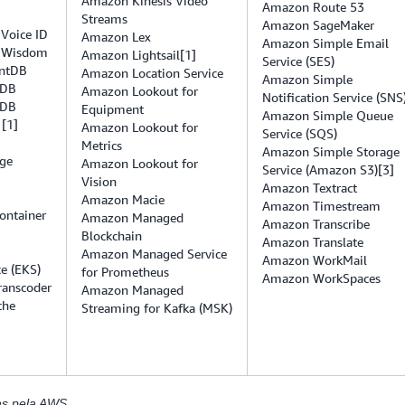
Amazon Kinesis Video
Amazon Route 53
Streams
Amazon SageMaker
Voice ID
Amazon Lex
Amazon Simple Email
 Wisdom
Amazon Lightsail[1]
Service (SES)
ntDB
Amazon Location Service
Amazon Simple
oDB
Amazon Lookout for
Notification Service (SNS
oDB
Equipment
Amazon Simple Queue
 [1]
Amazon Lookout for
Service (SQS)
Metrics
Amazon Simple Storage
ge
Amazon Lookout for
Service (Amazon S3)[3]
Vision
Amazon Textract
Amazon Macie
Amazon Timestream
ontainer
Amazon Managed
Amazon Transcribe
Blockchain
Amazon Translate
Amazon Managed Service
Amazon WorkMail
e (EKS)
for Prometheus
Amazon WorkSpaces
ranscoder
Amazon Managed
che
Streaming for Kafka (MSK)
iadas pela AWS.