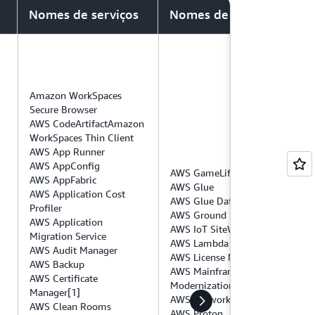
nnet Technology Co., Ltd. ("Sinnet") de
u HSM.
Nomes de serviços
Nomes de serviços
da pela Ningxia Western Cloud Data
 aprovadas pelo governo chinês (não
chave em um armazenamento de chaves
 detalhes de criptografia, mencionado
durabilidade, disponibilidade, latência,
 operações criptográficas de chaves
 performance e a disponibilidade das
Amazon WorkSpaces
, software ou componentes de rede da
Secure Browser
AWS CodeArtifactAmazon
re o XKS, leia
este Blog de notícias da
WorkSpaces Thin Client
AWS App Runner
AWS AppConfig
stão disponíveis nas regiões da AWS
AWS GameLift
AWS AppFabric
AWS Glue
xia), operada pela NWCD.
AWS Application Cost
AWS Glue DataBrew
está disponível para chaves KMS
Profiler
AWS Ground Station
AWS Application
AWS IoT SiteWise
Migration Service
o KMS em um XKS.
AWS Lambda
AWS Audit Manager
AWS License Manager
AWS Backup
AWS Mainframe
AWS Certificate
Modernization
Manager[1]
AWS Network Firewall
AWS Clean Rooms
AWS Proton