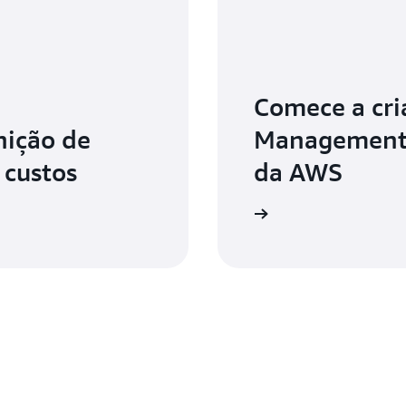
Comece a cri
nição de
Management 
 custos
da AWS
Comece a criar no console