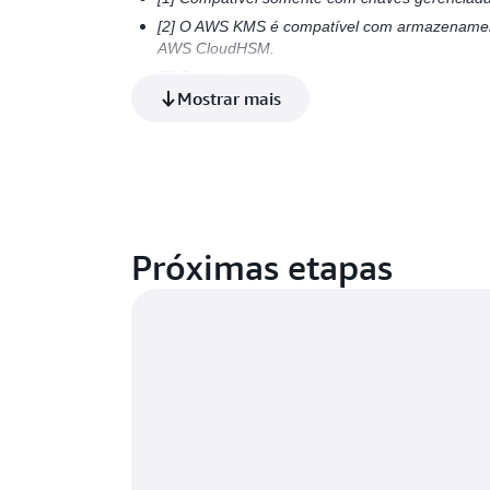
[2] O AWS KMS é compatível com armazenament
AWS CloudHSM.
[3] Para obter uma lista de serviços integrad
Mostrar mais
pela Sinnet, e AWS China (Ningxia), operada p
China.
Os serviços da AWS não listados acima criptografam
serviço e por ele gerenciadas.
Próximas etapas