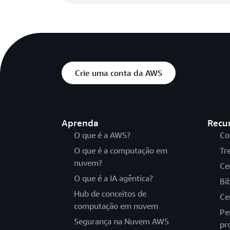
Crie uma conta da AWS
Aprenda
Recu
O que é a AWS?
Co
O que é a computação em
Tr
nuvem?
Ce
O que é a IA agêntica?
Bi
Hub de conceitos de
Ce
computação em nuvem
Pe
Segurança na Nuvem AWS
pr