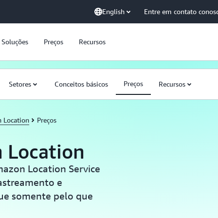
English
Entre em contato conos
Soluções
Preços
Recursos
Preços
Setores
Conceitos básicos
Recursos
 Location
Preços
 Location
mazon Location Service
rastreamento e
ague somente pelo que