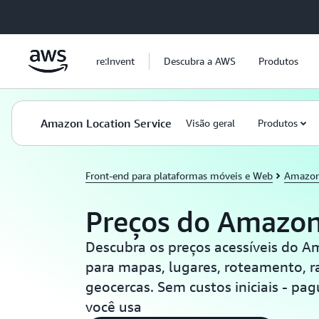
Pular para o conteúdo principal
re:Invent
Descubra a AWS
Produtos
Amazon Location Service
Visão geral
Produtos
Front-end para plataformas móveis e Web
Amazon
Preços do Amazon
Descubra os preços acessíveis do A
para mapas, lugares, roteamento, 
geocercas. Sem custos iniciais - p
você usa